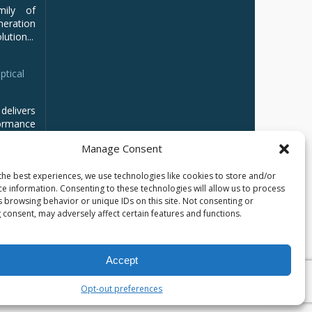
mily of
ration
ution...
ptical
delivers
ormance
Manage Consent
the best experiences, we use technologies like cookies to store and/or
ce information. Consenting to these technologies will allow us to process
s browsing behavior or unique IDs on this site. Not consenting or
 consent, may adversely affect certain features and functions.
Accept
Opt-out preferences