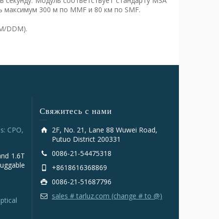
ит в секунду. Модуль соответствует стандарту MSA
 максимум 300 м по MMF и 80 км по SMF.
OM/DDM).
Свяжитесь с нами
s: CPO,
2F, No. 21, Lane 88 Wuwei Road,
Putuo District 200331
0086-21-54475318
and 1.6T
luggable
+8618616368869
0086-21-51687796
sales # tarluz.com (change # to @)
ptical