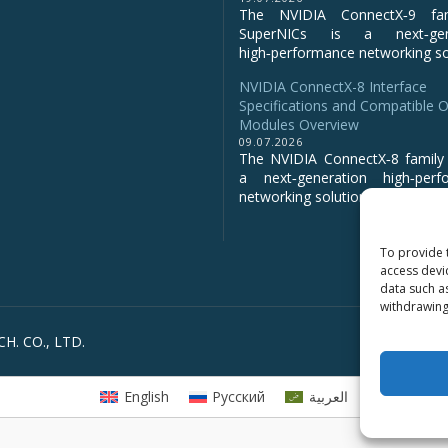
The NVIDIA ConnectX‑9 fa
SuperNICs is a next‑gene
high‑performance networking sol
NVIDIA ConnectX-8 Interface
Specifications and Compatible O
Modules Overview
09.07.2026
The NVIDIA ConnectX‑8 family 
a next‑generation high‑perf
networking solution for clo...
To provide 
access devi
data such a
withdrawing
H. CO., LTD.
English
Русский
العربية