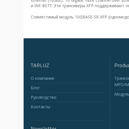
Ethernet (10GbE), 10 Gigabit Fibre Channel over
и INF-8077. Эти трансиверы XFP поддерживают о
Совместимый модуль 10GBASE-SR XFP (одномодо
TARLUZ
Produc
О компании
Транко
MPO/M
Блог
Модуль
Руководство
Контакты
Newsletter