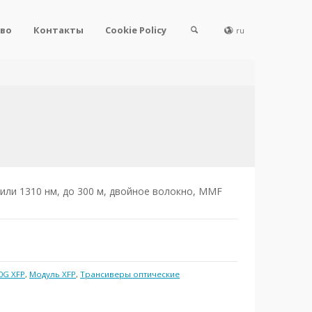
во
Контакты
Cookie Policy
ru
 или 1310 нм, до 300 м, двойное волокно, MMF
0G XFP
,
Модуль XFP
,
Трансиверы оптические