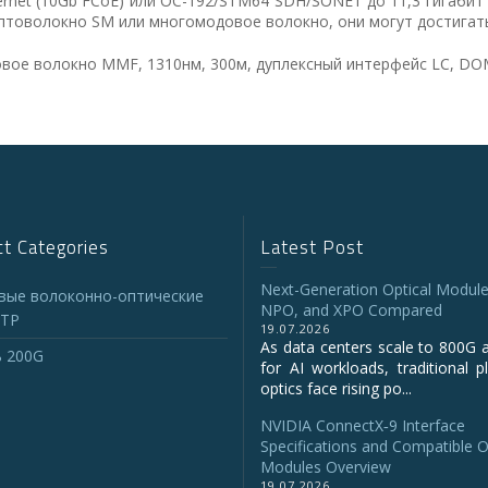
 Ethernet (10Gb FCoE) или OC-192/STM64 SDH/SONET до 11,3 гигаб
птоволокно SM или многомодовое волокно, они могут достигать
вое волокно MMF, 1310нм, 300м, дуплексный интерфейс LC, D
t Categories
Latest Post
Next-Generation Optical Module
вые волоконно-оптические
NPO, and XPO Compared
TP
19.07.2026
As data centers scale to 800G 
 200G
for AI workloads, traditional p
optics face rising po...
NVIDIA ConnectX‑9 Interface
Specifications and Compatible O
Modules Overview
19.07.2026