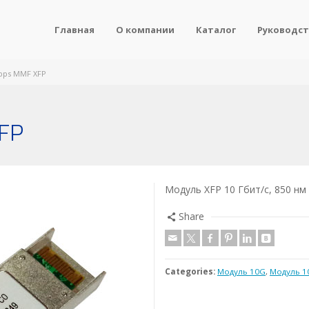
Главная
О компании
Каталог
Руководст
bps MMF XFP
FP
Модуль XFP 10 Гбит/с, 850 нм
Share
Categories:
Модуль 10G
,
Модуль 1