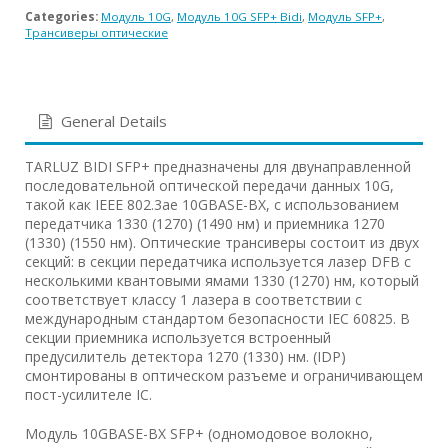
Categories:
Модуль 10G
,
Модуль 10G SFP+ Bidi
,
Модуль SFP+
,
Трансиверы оптические
General Details
TARLUZ BIDI SFP+ предназначены для двунаправленной
последовательной оптической передачи данных 10G,
такой как IEEE 802.3ae 10GBASE-BX, с использованием
передатчика 1330 (1270) (1490 нм) и приемника 1270
(1330) (1550 нм). Оптические трансиверы состоит из двух
секций: в секции передатчика используется лазер DFB с
несколькими квантовыми ямами 1330 (1270) нм, который
соответствует классу 1 лазера в соответствии с
международным стандартом безопасности IEC 60825. В
секции приемника используется встроенный
предусилитель детектора 1270 (1330) нм. (IDP)
смонтированы в оптическом разъеме и ограничивающем
пост-усилителе IC.
Модуль 10GBASE-BX SFP+ (одномодовое волокно,