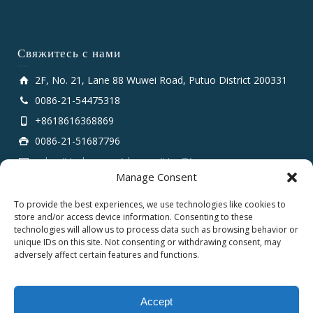
Свяжитесь с нами
2F, No. 21, Lane 88 Wuwei Road, Putuo District 200331
0086-21-54475318
+8618616368869
0086-21-51687796
sales # tarluz.com (change # to @)
Manage Consent
To provide the best experiences, we use technologies like cookies to
store and/or access device information. Consenting to these
technologies will allow us to process data such as browsing behavior or
unique IDs on this site. Not consenting or withdrawing consent, may
adversely affect certain features and functions.
Copyright 2025 © SHANGHAI TARLUZ TELECOM TECH.
CO., LTD.
Accept
English
Русский
العربية