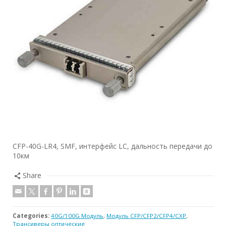
CFP-40G-LR4, SMF, интерфейс LC, дальность передачи до
10км
Share
Categories:
40G/100G Модуль
,
Модуль CFP/CFP2/CFP4/CXP
,
Трансиверы оптические