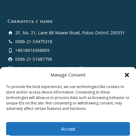
Свяжитесь с нами
2F, No. 21, Lane 88 Wuwei Road, Putuo District 200331
0086-21-54475318
+8618616368869
0086-21-51687796
sales # tarluz.com (change # to @)
Manage Consent
To provide the best experiences, we use technologies like cookies to
store and/or access device information. Consenting to these
technologies will allow us to process data such as browsing behavior or
unique IDs on this site. Not consenting or withdrawing consent, may
adversely affect certain features and functions.
Copyright 2025 © SHANGHAI TARLUZ TELECOM TECH.
CO., LTD.
Accept
English
Русский
العربية