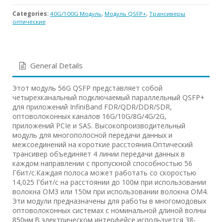
Categories:
40G/100G Модуль
,
Модуль QSFP+
,
Трансиверы
оптические
General Details
Этот модуль 56G QSFP представляет собой
четырехканальный подключаемый параллельный QSFP+
для приложений InfiniBand FDR/QDR/DDR/SDR,
оптоволоконных каналов 16G/10G/8G/4G/2G,
приложений PCIe и SAS. Высокопроизводительный
модуль для многополосной передачи данных и
межсоединений на короткие расстояния.Оптический
трансивер объединяет 4 линии передачи данных в
каждом направлении с пропускной способностью 56
Гбит/с.Каждая полоса может работать со скоростью
14,025 Гбит/с на расстоянии до 100м при использовании
волокна OM3 или 150м при использовании волокна OM4.
Эти модули предназначены для работы в многомодовых
оптоволоконных системах с номинальной длиной волны
850нм.В электрическом интерфейсе используется 38-