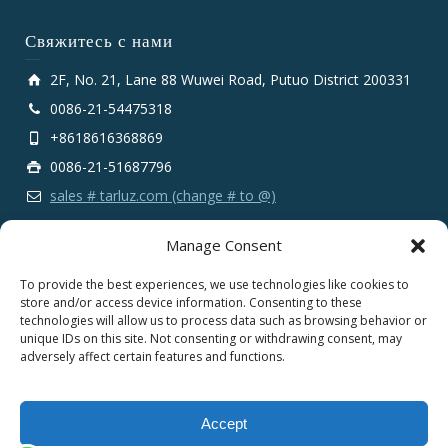
Свяжитесь с нами
2F, No. 21, Lane 88 Wuwei Road, Putuo District 200331
0086-21-54475318
+8618616368869
0086-21-51687796
sales # tarluz.com (change # to @)
Manage Consent
To provide the best experiences, we use technologies like cookies to
store and/or access device information. Consenting to these
technologies will allow us to process data such as browsing behavior or
Copyright 2025 © SHANGHAI TARLUZ TELECOM TECH.
unique IDs on this site. Not consenting or withdrawing consent, may
CO., LTD.
adversely affect certain features and functions.
English
Español
Deutsch
Русский
Accept
العربية