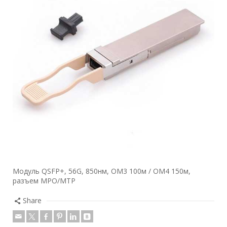
Модуль QSFP+, 56G, 850нм, OM3 100м / OM4 150м,
разъем MPO/MTP
Share