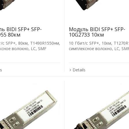
ь BIDI SFP+ SFP-
Модуль BIDI SFP+ SFP-
55 80км
10G2733 10км
т/с SFP+, 80км, T1490R1550нм,
10 Гбит/с SFP+, 10км, T1270R
ксное волокно, LC, SMF
симплексное волокно, LC, SM
ls
Details