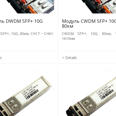
ль DWDM SFP+ 10G
Модуль CWDM SFP+ 10
80км
FP+, 10G, 80км, CH17 ~ CH61
CWDM SFP+, 10G, 80км, 
1610нм
ls
Details