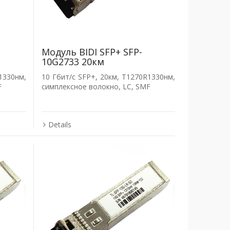
Модуль BIDI SFP+ SFP-
10G2733 20км
1330нм,
10 Гбит/с SFP+, 20км, T1270R1330нм,
F
симплексное волокно, LC, SMF
Details