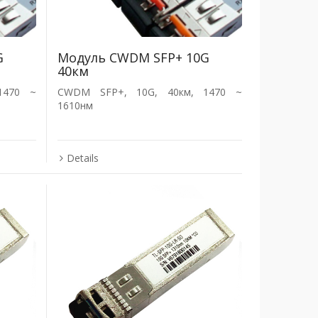
G
Модуль CWDM SFP+ 10G
40км
1470 ~
CWDM SFP+, 10G, 40км, 1470 ~
1610нм
Details