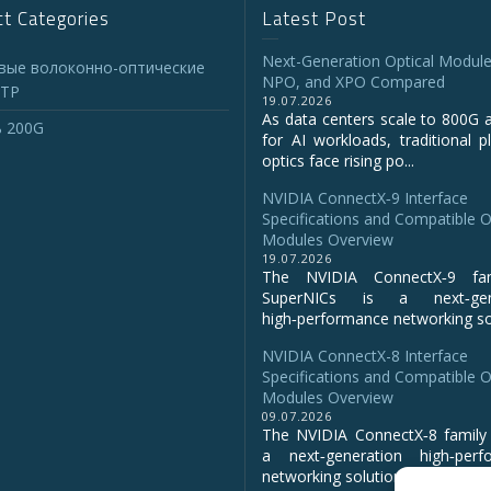
t Categories
Latest Post
Next-Generation Optical Module
вые волоконно-оптические
NPO, and XPO Compared
TP
19.07.2026
As data centers scale to 800G 
 200G
for AI workloads, traditional p
optics face rising po...
NVIDIA ConnectX‑9 Interface
Specifications and Compatible O
Modules Overview
19.07.2026
The NVIDIA ConnectX‑9 fa
SuperNICs is a next‑gene
high‑performance networking sol
NVIDIA ConnectX-8 Interface
Specifications and Compatible O
Modules Overview
09.07.2026
The NVIDIA ConnectX‑8 family 
a next‑generation high‑perf
networking solution for clo...