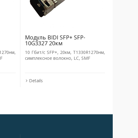
Модуль BIDI SFP+ SFP-
10G3327 20км
1270нм,
10 Гбит/с SFP+, 20км, T1330R1270нм,
MF
симплексное волокно, LC, SMF
Details