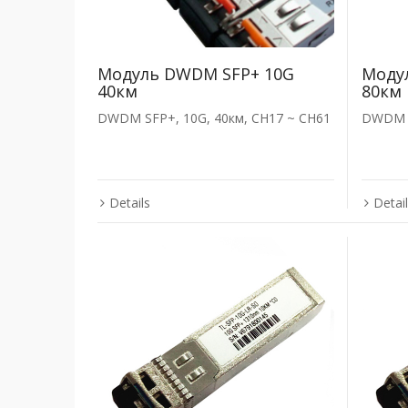
Модуль DWDM SFP+ 10G
Моду
40км
80км
DWDM SFP+, 10G, 40км, CH17 ~ CH61
DWDM S
Details
Detai