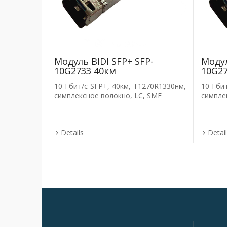
Модуль BIDI SFP+ SFP-
Модул
10G2733 40км
10G27
10 Гбит/с SFP+, 40км, T1270R1330нм,
10 Гби
симплексное волокно, LC, SMF
симпле
Details
Detai