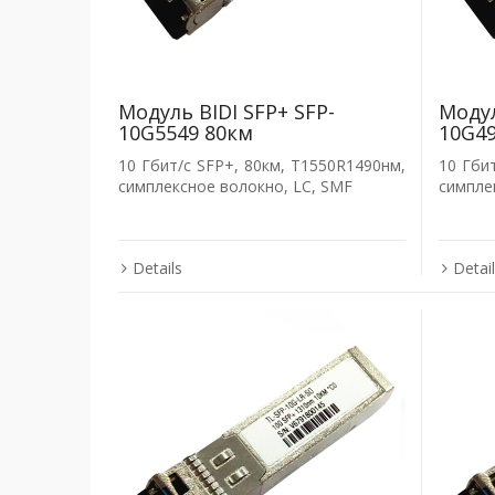
Модуль BIDI SFP+ SFP-
Модул
10G5549 80км
10G49
10 Гбит/с SFP+, 80км, T1550R1490нм,
10 Гби
симплексное волокно, LC, SMF
симпле
Details
Detai