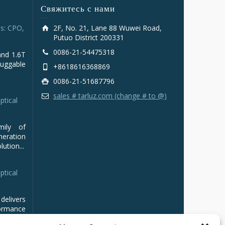
Свяжитесь с нами
s: CPO,
2F, No. 21, Lane 88 Wuwei Road,
Putuo District 200331
0086-21-54475318
and 1.6T
luggable
+8618616368869
0086-21-51687796
sales # tarluz.com (change # to @)
ptical
mily of
ration
ution...
ptical
delivers
ormance