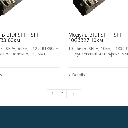
ь BIDI SFP+ SFP-
Модуль BIDI SFP+ SFP-
33 60км
10G3327 10км
т/с SFP+, 60км, T1270R1330нм,
10 Гбит/с SFP+, 10км, T1330R
ксное волокно, LC, SMF
LC Дуплексный интерфейс, S
ls
Details
1
2