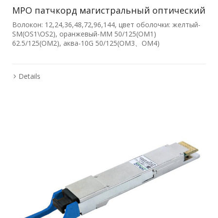
MPO патчкорд магистральный оптический
Волокон: 12,24,36,48,72,96,144, цвет оболочки: желтый-
SM(OS1\OS2), оранжевый-MM 50/125(OM1)
62.5/125(OM2), аква-10G 50/125(OM3、OM4)
Details