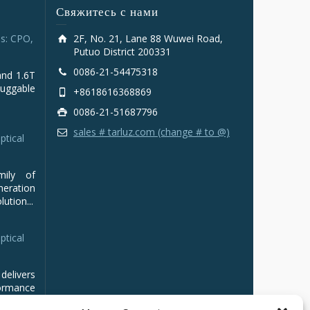
Свяжитесь с нами
s: CPO,
2F, No. 21, Lane 88 Wuwei Road,
Putuo District 200331
0086-21-54475318
and 1.6T
luggable
+8618616368869
0086-21-51687796
sales # tarluz.com (change # to @)
ptical
mily of
ration
ution...
ptical
delivers
ormance