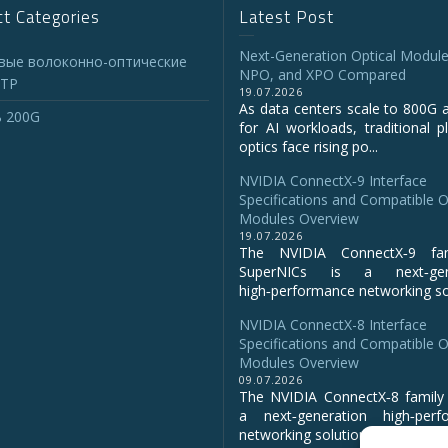
t Categories
Latest Post
Next-Generation Optical Module
вые волоконно-оптические
NPO, and XPO Compared
TP
19.07.2026
As data centers scale to 800G 
 200G
for AI workloads, traditional p
optics face rising po...
NVIDIA ConnectX‑9 Interface
Specifications and Compatible O
Modules Overview
19.07.2026
The NVIDIA ConnectX‑9 fa
SuperNICs is a next‑gene
high‑performance networking sol
NVIDIA ConnectX-8 Interface
Specifications and Compatible O
Modules Overview
09.07.2026
The NVIDIA ConnectX‑8 family 
a next‑generation high‑perf
networking solution for clo...