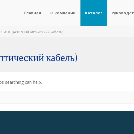
Главная
О компании
Каталог
Руководст
0G AOC (Активный оптический кабель)
тический кабель)
ps searching can help.