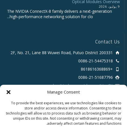
Optical Modules Overview
9 يوليو، 2026
The NVIDIA ConnectX‑8 family delivers a next‑generation
high‑performance networking solution for clo...
Contact Us
2F, No. 21, Lane 88 Wuwei Road, Putuo District 200331
0086-21-54475318
+8618616368869
0086-21-51687796
sales # tarluz.com (change # to @)
Manage Consent
To provide the best experiences, we use technologies like cookies to
store and/or access device information. Consenting to these
technologies will allow us to process data such as browsing behavior or
unique IDs on this site. Not consenting or withdrawing consent, may
adversely affect certain features and functions.
Copyright 2025 © SHANGHAI TARLUZ TELECOM TECH.