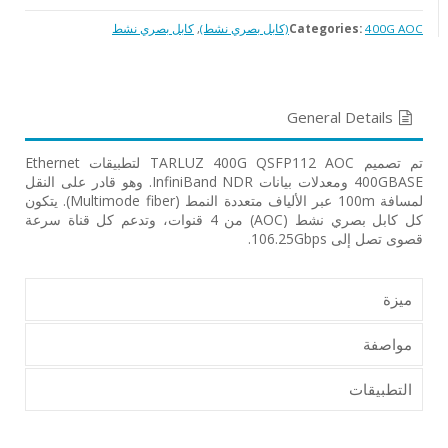
400G AOC(كابل بصري نشط)
Categories:
,
كابل بصري نشط
General Details
تم تصميم TARLUZ 400G QSFP112 AOC لتطبيقات Ethernet
400GBASE ومعدلات بيانات InfiniBand NDR. وهو قادر على النقل
لمسافة 100m عبر الألياف متعددة النمط (Multimode fiber). يتكون
كل كابل بصري نشط (AOC) من 4 قنوات، وتدعم كل قناة سرعة
قصوى تصل إلى 106.25Gbps.
ميزة
مواصفة
التطبيقات