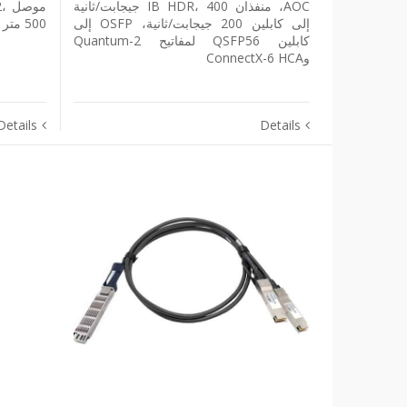
AOC، منفذان IB HDR، 400 جيجابت/ثانية
مو
إلى كابلين 200 جيجابت/ثانية، OSFP إلى
500 متر فوق SMF لـ ConnectX-7 HCA
كابلين QSFP56 لمفاتيح Quantum-2
وConnectX-6 HCA
Details
Details