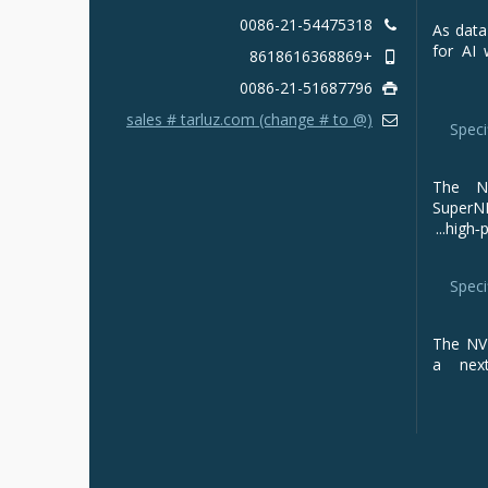
0086-21-54475318
As data
for AI 
+8618616368869
0086-21-51687796
sales # tarluz.com (change # to @)
Speci
The NV
Super
high‑p
Speci
The NVI
a next