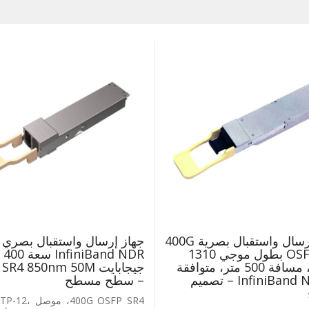
وحدة إرسال واستقبال بصرية 400G
جهاز إرسال واستقبال بصري
OSFP DR4 بطول موجي 1310
InfiniBand NDR سعة 400
نانومتر، مسافة 500 متر، متوافقة
جيجابايت R4 850nm 50M
مع InfiniBand NDR – تصميم
– سطح مسطح
400G OSFP SR4، 