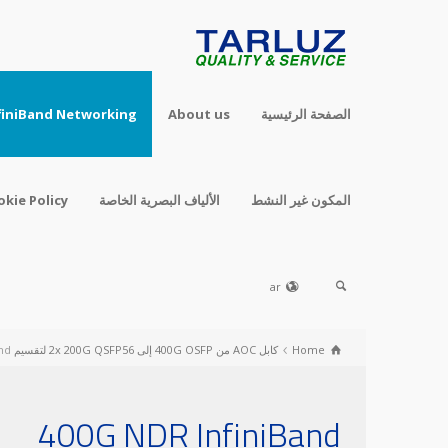
الصفحة الرئيسية
About us
finiBand Networking
المكون غير النشط
الألياف البصرية الخاصة
okie Policy
ar
Home
كابل AOC من 400G OSFP إلى 2x 200G QSFP56 لتقسيم InfiniBand HDR
nd
400G NDR InfiniBand