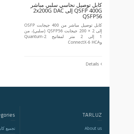
كابل توصيل نحاسي سلبي مباشر
QSFP 400G إلى 2x200G DAC
QSFP56
كابل توصيل مباشر من 400 جيجابت OSFP
إلى 2 × 200 جيجابت QSFP56 (سلبي)، من
1 إلى 2 متر لمفاتيح Quantum-2
وConnectX-6 HCA
Details
egories
TARLUZ
About us
تجميع كابلات