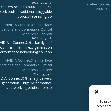
19 يوليو، 2026
رسال والاستقبال
 centers scale to 800G and 1.6T
200G/40
workloads, traditional pluggable
optics face rising po...
NVIDIA ConnectX‑9 Interface
fications and Compatible Optical
Modules Overview
19 يوليو، 2026
IDIA ConnectX‑9 family of
NICs is a next‑generation
erformance networking solution...
NVIDIA ConnectX-8 Interface
fications and Compatible Optical
Modules Overview
9 يوليو، 2026
DIA ConnectX‑8 family delivers
‑generation high‑performance
networking solution for clo...
To provi
access dev
da