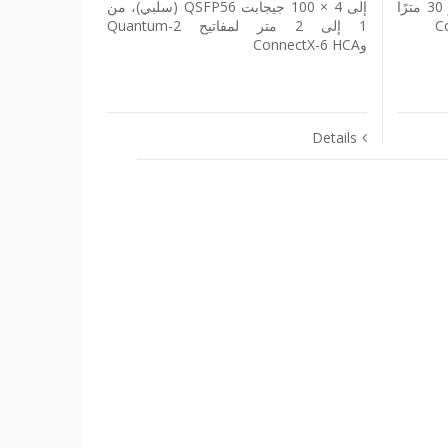
MMF، 50 مترًا عبر MMF OM4 أو 30 مترًا
إلى 4 × 100 جيجابت QSFP56 (سلبي)، من
1 إلى 2 متر لمفاتيح Quantum-2
وConnectX-6 HCA
Details