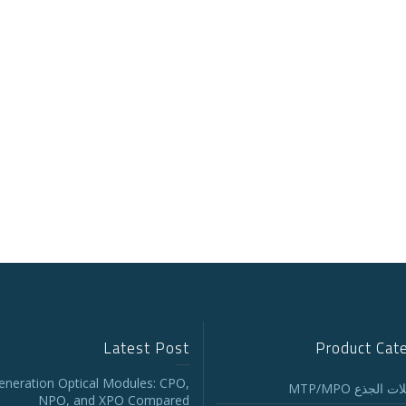
Latest Post
Product Cat
eneration Optical Modules: CPO,
 الجذع MTP/MPO
NPO, and XPO Compared