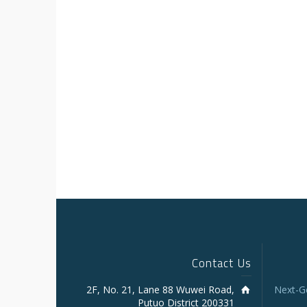
Contact Us
2F, No. 21, Lane 88 Wuwei Road,
Next-G
Putuo District 200331