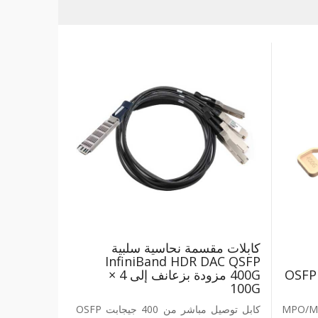
كابلات مقسمة نحاسية سلبية
InfiniBand HDR DAC QSFP
OSFP S
400G مزودة بزعانف إلى 4 ×
100G
موصل MPO/MTP-12،
كابل توصيل مباشر من 400 جيجابت OSFP