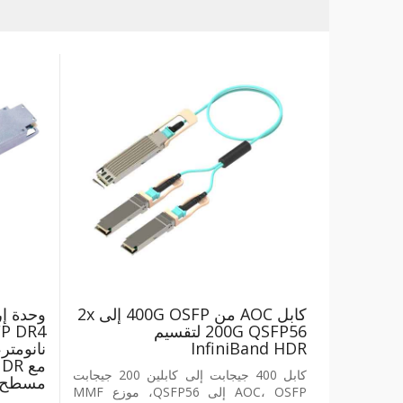
كابل AOC من 400G OSFP إلى 2x
200G QSFP56 لتقسيم
InfiniBand HDR
كابل 400 جيجابت إلى كابلين 200 جيجابت
مسطح
AOC، OSFP إلى QSFP56، موزع MMF