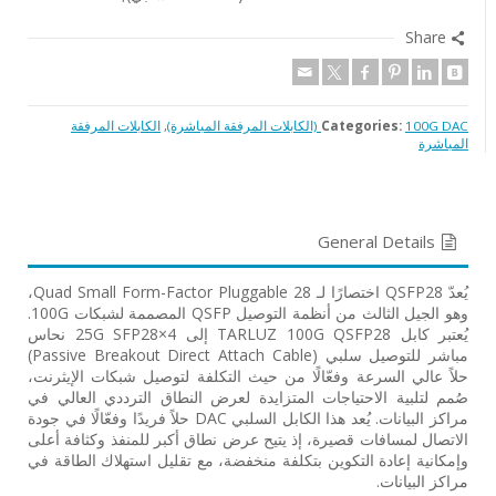
Share
100G DAC (الكابلات المرفقة المباشرة)
Categories:
,
الكابلات المرفقة
المباشرة
General Details
يُعدّ QSFP28 اختصارًا لـ Quad Small Form-Factor Pluggable 28،
وهو الجيل الثالث من أنظمة التوصيل QSFP المصممة لشبكات 100G.
يُعتبر كابل TARLUZ 100G QSFP28 إلى 4×25G SFP28 نحاس
مباشر للتوصيل سلبي (Passive Breakout Direct Attach Cable)
حلاً عالي السرعة وفعّالًا من حيث التكلفة لتوصيل شبكات الإيثرنت،
صُمم لتلبية الاحتياجات المتزايدة لعرض النطاق الترددي العالي في
مراكز البيانات. يُعد هذا الكابل السلبي DAC حلاً فريدًا وفعّالًا في جودة
الاتصال لمسافات قصيرة، إذ يتيح عرض نطاق أكبر للمنفذ وكثافة أعلى
وإمكانية إعادة التكوين بتكلفة منخفضة، مع تقليل استهلاك الطاقة في
مراكز البيانات.