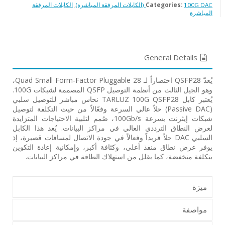
100G DAC (الكابلات المرفقة المباشرة)
Categories:
,
الكابلات المرفقة
المباشرة
General Details
يُعدّ QSFP28 اختصاراً لـ Quad Small Form-Factor Pluggable 28،
وهو الجيل الثالث من أنظمة التوصيل QSFP المصممة لشبكات 100G.
يُعتبر كابل TARLUZ 100G QSFP28 نحاس مباشر للتوصيل سلبي
(Passive DAC) حلاً عالي السرعة وفعّالاً من حيث التكلفة لتوصيل
شبكات إيثرنت بسرعة 100Gb/s، صُمم لتلبية الاحتياجات المتزايدة
لعرض النطاق الترددي العالي في مراكز البيانات. يُعد هذا الكابل
السلبي DAC حلاً فريداً وفعالاً في جودة الاتصال لمسافات قصيرة، إذ
يوفر عرض نطاق منفذ أعلى، وكثافة أكبر، وإمكانية إعادة التكوين
بتكلفة منخفضة، كما يقلل من استهلاك الطاقة في مراكز البيانات.
ميزة
مواصفة