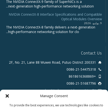
The NVIDIA ConnectX‑9 family of SuperNICs is a
next‑generation high‑performance networking solution...
NVIDIA ConnectX-8 Interface Specifications and Compatible
Optical Modules Overview
9 يوليو، 2026
The NVIDIA ConnectX‑8 family delivers a next‑generation
high‑performance networking solution for clo...
Contact Us
2F, No. 21, Lane 88 Wuwei Road, Putuo District 200331
0086-21-54475318
+8618616368869
0086-21-51687796
sales # tarluz.com (change # to @)
Manage Consent
To provide the best experiences, we use technologies like cookies to