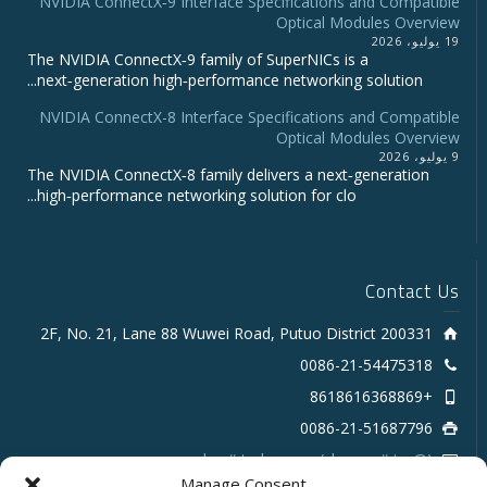
NVIDIA ConnectX‑9 Interface Specifications and Compatible
Optical Modules Overview
19 يوليو، 2026
The NVIDIA ConnectX‑9 family of SuperNICs is a
next‑generation high‑performance networking solution...
NVIDIA ConnectX-8 Interface Specifications and Compatible
Optical Modules Overview
9 يوليو، 2026
The NVIDIA ConnectX‑8 family delivers a next‑generation
high‑performance networking solution for clo...
Contact Us
2F, No. 21, Lane 88 Wuwei Road, Putuo District 200331
0086-21-54475318
+8618616368869
0086-21-51687796
sales # tarluz.com (change # to @)
Manage Consent