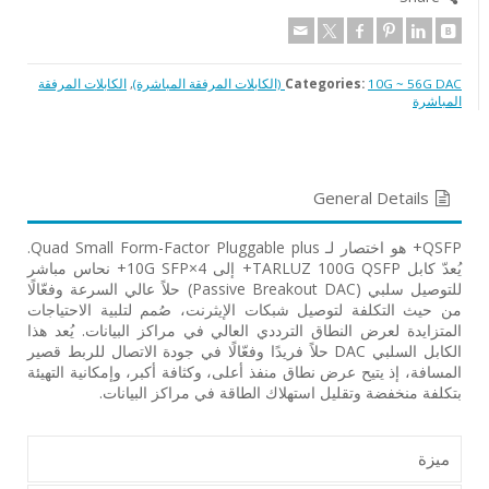
10G ~ 56G DAC (الكابلات المرفقة المباشرة)
Categories:
,
الكابلات المرفقة
المباشرة
General Details
QSFP+ هو اختصار لـ Quad Small Form-Factor Pluggable plus.
يُعدّ كابل TARLUZ 100G QSFP+ إلى 4×10G SFP+ نحاس مباشر
للتوصيل سلبي (Passive Breakout DAC) حلاً عالي السرعة وفعّالًا
من حيث التكلفة لتوصيل شبكات الإيثرنت، صُمم لتلبية الاحتياجات
المتزايدة لعرض النطاق الترددي العالي في مراكز البيانات. يُعد هذا
الكابل السلبي DAC حلاً فريدًا وفعّالًا في جودة الاتصال للربط قصير
المسافة، إذ يتيح عرض نطاق منفذ أعلى، وكثافة أكبر، وإمكانية التهيئة
بتكلفة منخفضة وتقليل استهلاك الطاقة في مراكز البيانات.
ميزة