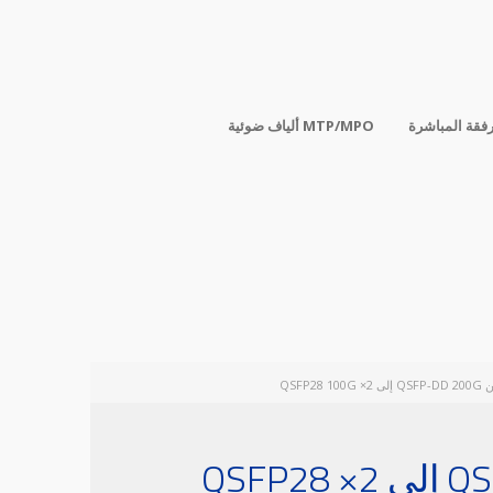
رفقة المباشرة
ألياف ضوئية MTP/MPO
كابل DAC Passive نحاس مباشر للتوصيل من QSFP-DD 200G إلى 2× QSFP28