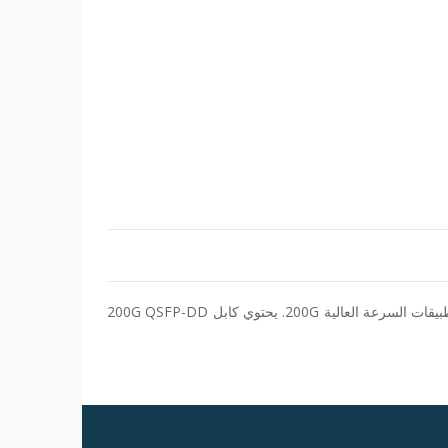
كابل TARLUZ 200G QSFP-DD إلى 2× 100G QSFP28 Passive Direct Attach Copper (DAC) هو حل بديل فعال من حيث التكلفة لتطبيقات السرعة العالية 200G. يحتوي كابل 200G QSFP-DD