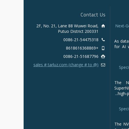
Contact Us
2F, No. 21, Lane 88 Wuwei Road,
Next-G
Putuo District 200331
0086-21-54475318
As data
for AI 
+8618616368869
0086-21-51687796
sales # tarluz.com (change # to @)
Speci
The NV
Super
high‑p
Speci
The NVI