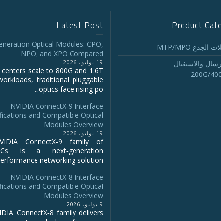
Latest Post
Product Cat
eneration Optical Modules: CPO,
 الجذع MTP/MPO
NPO, and XPO Compared
19 يوليو، 2026
رسال والاستقبال
 centers scale to 800G and 1.6T
200G/40
workloads, traditional pluggable
optics face rising po...
NVIDIA ConnectX‑9 Interface
fications and Compatible Optical
Modules Overview
19 يوليو، 2026
IDIA ConnectX‑9 family of
NICs is a next‑generation
erformance networking solution...
NVIDIA ConnectX-8 Interface
fications and Compatible Optical
Modules Overview
9 يوليو، 2026
DIA ConnectX‑8 family delivers