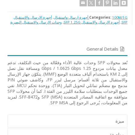
100M/1G أجهزة-إرسال-واستقبال
Categories:
,
أجهزة الإرسال والاستقبال
SFP
,
أجهزة الإرسال والاستقبال SFP 1.25G
,
وحدات الإرسال والاستقبال البصرية
General Details
تُعد محولات SFP وحدات عالية الأداء وفعّالة من حيث التكلفة، تدعم
معدل بيانات مزدوج 1.25 Gbps / 1.0625 Gbps ومسافة نقل تصل
إلى 2 KM باستخدام ألياف متعددة الوضع (MMF). يتكوّن جهاز الإرسال
والاستقبال من ثلاثة أقسام: مرسل ليزر FP، وكاشف ضوئي PIN
مدمج مع مضخّم تماثلي لتحويل التيار (TIA)، ووحدة تحكم MCU. تفي
جميع الوحدات بمتطلبات سلامة الليزر من الفئة I. كما أن محولات SFP
متوافقة مع اتفاقية المصادر المتعددة SFP (MSA) وSFF-8472. لمزيد
من المعلومات، يُرجى الرجوع إلى SFP MSA.
ميزة
مواصفة