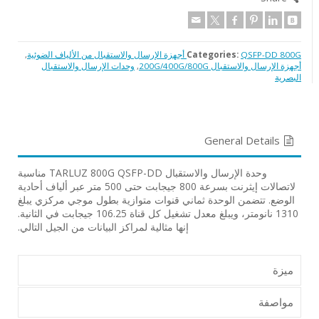
QSFP-DD 800G أجهزة الإرسال والاستقبال من الألياف الضوئية
Categories:
,
أجهزة الإرسال والاستقبال 200G/400G/800G
,
وحدات الإرسال والاستقبال
البصرية
General Details
وحدة الإرسال والاستقبال TARLUZ 800G QSFP-DD مناسبة
لاتصالات إيثرنت بسرعة 800 جيجابت حتى 500 متر عبر ألياف أحادية
الوضع. تتضمن الوحدة ثماني قنوات متوازية بطول موجي مركزي يبلغ
1310 نانومتر، ويبلغ معدل تشغيل كل قناة 106.25 جيجابت في الثانية.
إنها مثالية لمراكز البيانات من الجيل التالي.
ميزة
مواصفة