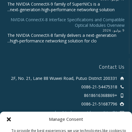
The NVIDIA ConnectX‑9 family of SuperNICs is a
next‑generation high‑performance networking solution...
NVIDIA ConnectX-8 Interface Specifications and Compatible
Optical Modules Overview
9 يوليو، 2026
The NVIDIA ConnectX‑8 family delivers a next‑generation
high‑performance networking solution for clo...
Contact Us
2F, No. 21, Lane 88 Wuwei Road, Putuo District 200331
0086-21-54475318
+8618616368869
0086-21-51687796
sales # tarluz.com (change # to @)
Manage Consent
To provide the best experiences, we use technologies like cookies to