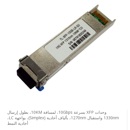
وحدات ‎XFP‎ بسرعة ‎10Gbps‎، لمسافة ‎10KM‎، بطول إرسال
‎1330nm‎ واستقبال ‎1270nm‎، بألياف أحادية ‎(Simplex)‎، بواجهة ‎LC‎،
أحادية النمط