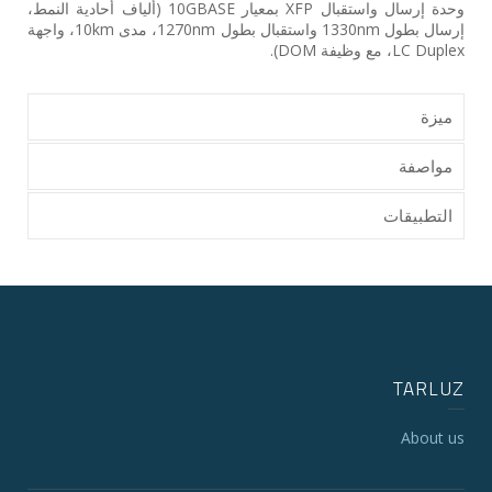
وحدة إرسال واستقبال ‎XFP‎ بمعيار ‎10GBASE‎ ‏(ألياف أحادية النمط،
إرسال بطول ‎1330nm‎ واستقبال بطول ‎1270nm‎، مدى ‎10km‎، واجهة
‎LC Duplex‎، مع وظيفة ‎DOM‎).
ميزة
مواصفة
التطبيقات
TARLUZ
About us