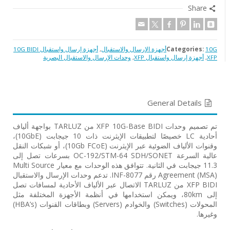
Share
10Gأجهزة الإرسال والاستقبال
Categories:
,
أجهزة إرسال واستقبال 10G BIDI
XFP
,
أجهزة إرسال واستقبال XFP
,
وحدات الإرسال والاستقبال البصرية
General Details
تم تصميم وحدات ‎XFP‎ ‎10G-Base BIDI‎ من ‎TARLUZ‎ بواجهة ألياف
أحادية ‎LC‎ خصيصًا لتطبيقات الإيثرنت ذات ‎10‎ جيجابت ‎(10GbE)‎،
وقنوات الألياف الضوئية عبر الإيثرنت ‎(10Gb FCoE)‎، أو شبكات النقل
عالية السرعة ‎OC-192/STM-64 SDH/SONET‎ بسرعات تصل إلى
‎11.3‎ جيجابت في الثانية. تتوافق هذه الوحدات مع معيار ‎Multi Source
Agreement (MSA)‎ رقم ‎INF-8077‎. تدعم وحدات الإرسال والاستقبال
‎XFP BIDI‎ من ‎TARLUZ‎ الاتصال عبر الألياف الأحادية لمسافات تصل
إلى ‎80km‎، ويمكن استخدامها في أنظمة الأجهزة المختلفة مثل
المحولات ‎(Switches)‎ والخوادم ‎(Servers)‎ وبطاقات القنوات ‎(HBA’s)‎
وغيرها.