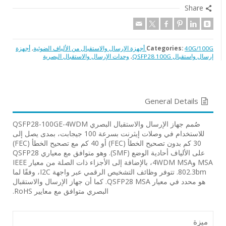
Share
40G/100G أجهزة الإرسال والاستقبال من الألياف الضوئية
Categories:
,
أجهزة
إرسال واستقبال QSFP28 100G
,
وحدات الإرسال والاستقبال البصرية
General Details
صُمم جهاز الإرسال والاستقبال البصري QSFP28-100GE-4WDM
للاستخدام في وصلات إيثرنت بسرعة 100 جيجابت، بمدى يصل إلى
30 كم بدون تصحيح الخطأ (FEC) أو 40 كم مع تصحيح الخطأ (FEC)
على الألياف أحادية الوضع (SMF). وهو متوافق مع معياري QSFP28
MSA و4WDM MSA، بالإضافة إلى الأجزاء ذات الصلة من معيار IEEE
802.3bm. تتوفر وظائف التشخيص الرقمي عبر واجهة I2C، وفقًا لما
هو محدد في معيار QSFP28 MSA. كما أن جهاز الإرسال والاستقبال
البصري متوافق مع معايير RoHS.
ميزة