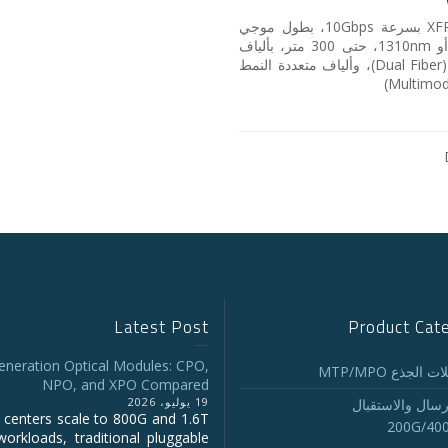
وحدات ‎XFP‎ بسرعة ‎10Gbps‎، بطول موجي
‎850nm‎ أو ‎1310nm‎، حتى ‎300‎ متر، بألياف
مزدوجة ‎(Dual Fiber)‎، وألياف متعددة النمط
‎(Multimod
Latest Post
Product Cat
eneration Optical Modules: CPO,
 الجذع MTP/MPO
NPO, and XPO Compared
19 يوليو، 2026
رسال والاستقبال
 centers scale to 800G and 1.6T
200G/40
workloads, traditional pluggable