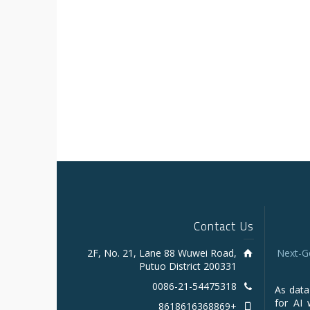
Contact Us
2F, No. 21, Lane 88 Wuwei Road,
Next-G
Putuo District 200331
0086-21-54475318
As data
for AI 
+8618616368869