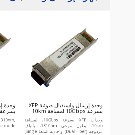
وحدة إرسال واستقبال ضوئية ‎XFP‎
بسرعة ‎10Gbps‎ لمسافة ‎10km‎
بسرعة ‎10Gbps‎ لمسافة km‎
وحدات ‎XFP‎ بسرعة ‎10Gbps‎، لمسافة
1310nm,
‎10km‎، بطول موجي ‎1310nm‎، بألياف
gle mode
مزدوجة ‎(Dual Fiber)‎ وأحادية النمط ‎(Single