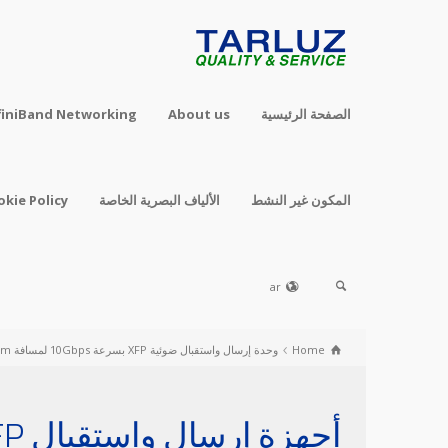
الصفحة الرئيسية
About us
finiBand Networking
المكون غير النشط
الألياف البصرية الخاصة
okie Policy
ar
Home
وحدة إرسال واستقبال ضوئية ‎XFP‎ بسرعة ‎10Gbps‎ لمسافة ‎10km‎
أجهزة إرسال واستقبال 10G XFP