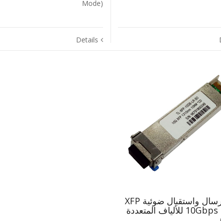
Mode)‎
Details
وحدة إرسال واستقبال ضوئية ‎XFP‎
بسرعة ‎10Gbps‎ للألياف المتعددة