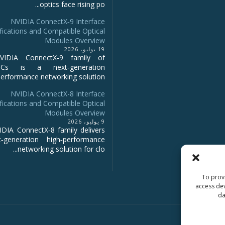
optics face rising po...
NVIDIA ConnectX‑9 Interface
fications and Compatible Optical
Modules Overview
19 يوليو، 2026
IDIA ConnectX‑9 family of
NICs is a next‑generation
erformance networking solution...
NVIDIA ConnectX-8 Interface
fications and Compatible Optical
Modules Overview
9 يوليو، 2026
DIA ConnectX‑8 family delivers
‑generation high‑performance
networking solution for clo...
To provi
access dev
da
Copyright 