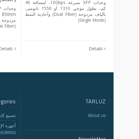
وحدات ‎XFP‎ بسرعة ‎10Gbps‎، لمسافة ‎40‎
كم، بطول موجي ‎1310‎ أو ‎1550‎ نانومتر،
بألياف مزدوجة ‎(Dual Fiber)‎ وأحادية النمط
‎(Single Mode)‎
e Fiber)‎
Details
Details
egories
TARLUZ
About us
تجميع كابلات
أجهزة الإ
0G/800G