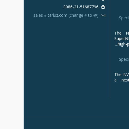
0086-21-51687796
sales # tarluz.com (change # to @)
Speci
The NV
Super
high‑p
Speci
The NVI
a next