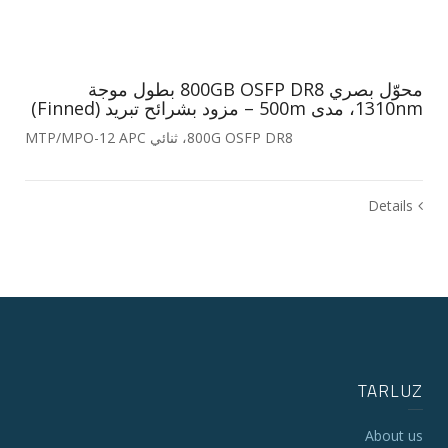
محوّل بصري 800GB OSFP DR8 بطول موجة
1310nm، مدى 500m – مزود بشرائح تبريد (Finned)
800G OSFP DR8، ثنائي MTP/MPO-12 APC
Details
TARLUZ
About us