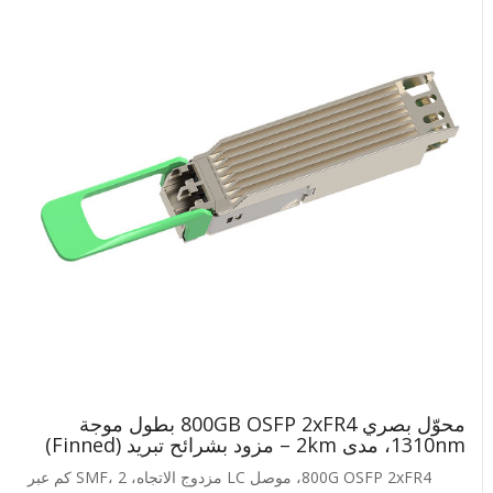
محوّل بصري 800GB OSFP 2xFR4 بطول موجة
1310nm، مدى 2km – مزود بشرائح تبريد (Finned)
800G OSFP 2xFR4، موصل LC مزدوج الاتجاه، SMF، 2 كم عبر