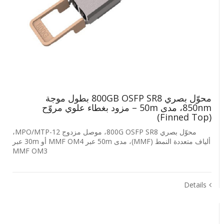
محوّل بصري 800GB OSFP SR8 بطول موجة
850nm، مدى 50m – مزود بغطاء علوي مروّح
(Finned Top)
محوّل بصري 800G OSFP SR8، موصل مزدوج MPO/MTP-12،
ألياف متعددة النمط (MMF)، مدى 50m عبر MMF OM4 أو 30m عبر
MMF OM3
Details