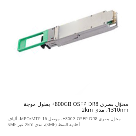
محوّل بصري 800GB OSFP DR8+ بطول موجة
1310nm، مدى 2km
محوّل بصري 800G OSFP DR8+، موصل MPO/MTP-16، ألياف
أحادية النمط (SMF)، مدى 2km عبر SMF