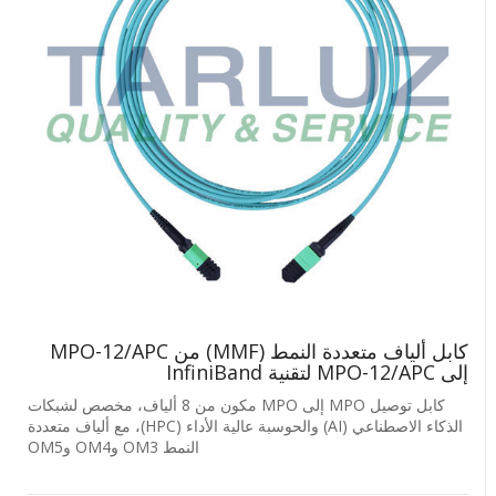
كابل ألياف متعددة النمط (MMF) من MPO-12/APC
إلى MPO-12/APC لتقنية InfiniBand
كابل توصيل MPO إلى MPO مكون من 8 ألياف، مخصص لشبكات
الذكاء الاصطناعي (AI) والحوسبة عالية الأداء (HPC)، مع ألياف متعددة
النمط OM3 وOM4 وOM5