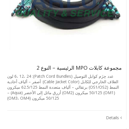
مجموعة كابلات MPO الرئيسية – النوع 2
عدد حِزَم كوابل التوصيل (Patch Cord Bundles): 6، 12، 24 لون
الغلاف الخارجي للكابل (Cable Jacket Color): أصفر – ألياف أحادية
النمط (OS1/OS2) برتقالي – ألياف متعددة النمط ‎62.5/125 ميكرون
(OM1) ‎50/125 ميكرون (OM2) أزرق مائل إلى الأخضر (Aqua) –
‎50/125 ميكرون (OM3، OM4)
Details