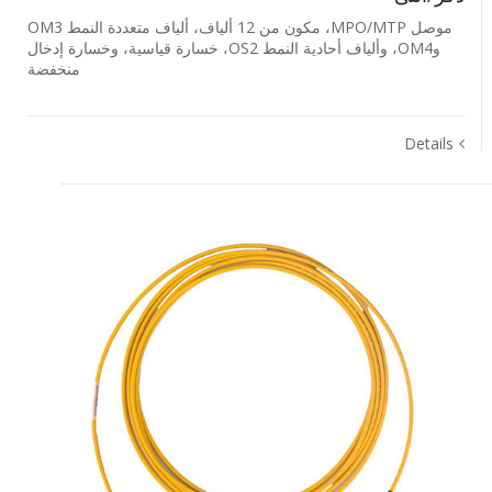
موصل MPO/MTP، مكون من 12 ألياف، ألياف متعددة النمط OM3
وOM4، وألياف أحادية النمط OS2، خسارة قياسية، وخسارة إدخال
منخفضة
Details