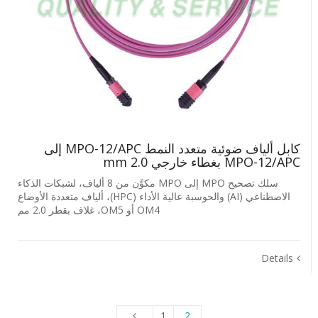
كابل ألياف ضوئية متعدد النمط MPO-12/APC إلى
MPO-12/APC بغطاء خارجي 2.0 mm
سلك تصحيح MPO إلى MPO مكوَّن من 8 ألياف، لشبكات الذكاء
الاصطناعي (AI) والحوسبة عالية الأداء (HPC)، ألياف متعددة الأوضاع
OM4 أو OM5، غلاف بقطر 2.0 مم
Details
1
2