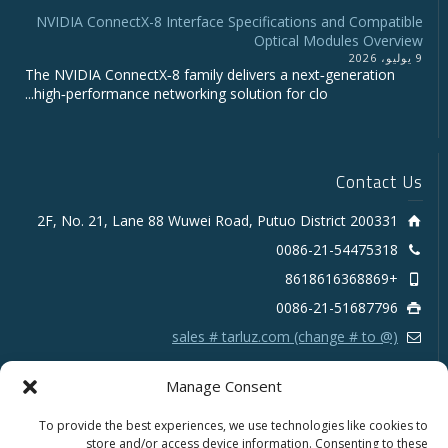
NVIDIA ConnectX-8 Interface Specifications and Compatible
Optical Modules Overview
9 يوليو، 2026
The NVIDIA ConnectX‑8 family delivers a next‑generation
high‑performance networking solution for clo...
Contact Us
2F, No. 21, Lane 88 Wuwei Road, Putuo District 200331
0086-21-54475318
+8618616368869
0086-21-51687796
sales # tarluz.com (change # to @)
Manage Consent
To provide the best experiences, we use technologies like cookies to
store and/or access device information. Consenting to these