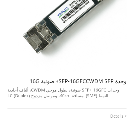
وحدة SFP-16GFCCWDM SFP+ ضوئية ‎16G‎
وحدات SFP+ ‎16GFC‎ ضوئية، بطول موجي CWDM، ألياف أحادية
النمط (SMF) لمسافة ‎40km‎، وموصل مزدوج LC (Duplex)
Details