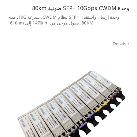
وحدة SFP+ ‎10Gbps‎ ‎CWDM‎ ضوئية ‎80km‎
وحدة إرسال واستقبال +SFP بنظام CWDM، بسرعة 10G، مدى
80KM، بطول موجي من 1470nm إلى 1610nm
Details