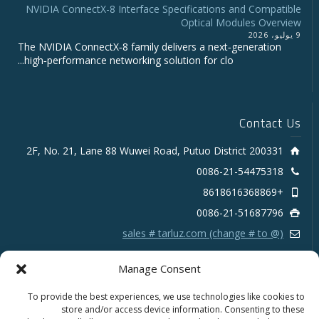
NVIDIA ConnectX-8 Interface Specifications and Compatible
Optical Modules Overview
9 يوليو، 2026
The NVIDIA ConnectX‑8 family delivers a next‑generation
high‑performance networking solution for clo...
Contact Us
2F, No. 21, Lane 88 Wuwei Road, Putuo District 200331
0086-21-54475318
+8618616368869
0086-21-51687796
sales # tarluz.com (change # to @)
Manage Consent
To provide the best experiences, we use technologies like cookies to
store and/or access device information. Consenting to these