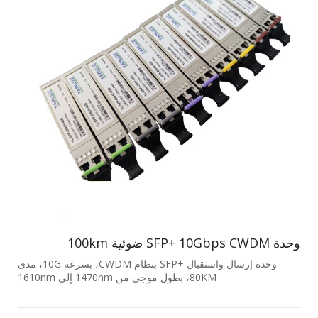
وحدة SFP+ ‎10Gbps‎ ‎CWDM‎ ضوئية ‎100km‎
وحدة إرسال واستقبال +SFP بنظام CWDM، بسرعة 10G، مدى
80KM، بطول موجي من 1470nm إلى 1610nm