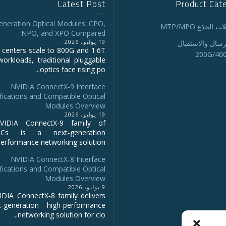
Latest Post
Product Cat
eneration Optical Modules: CPO,
 الجذع MTP/MPO
NPO, and XPO Compared
19 يوليو، 2026
رسال والاستقبال
 centers scale to 800G and 1.6T
200G/40
workloads, traditional pluggable
optics face rising po...
NVIDIA ConnectX‑9 Interface
fications and Compatible Optical
Modules Overview
19 يوليو، 2026
IDIA ConnectX‑9 family of
NICs is a next‑generation
erformance networking solution...
NVIDIA ConnectX-8 Interface
fications and Compatible Optical
Modules Overview
9 يوليو، 2026
DIA ConnectX‑8 family delivers
‑generation high‑performance
networking solution for clo...