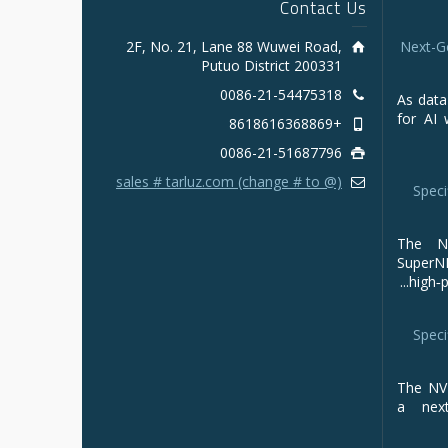
Contact Us
2F, No. 21, Lane 88 Wuwei Road,
Next-G
Putuo District 200331
0086-21-54475318
As data
for AI 
+8618616368869
0086-21-51687796
sales # tarluz.com (change # to @)
Speci
The NV
Super
high‑p
Speci
The NVI
a next