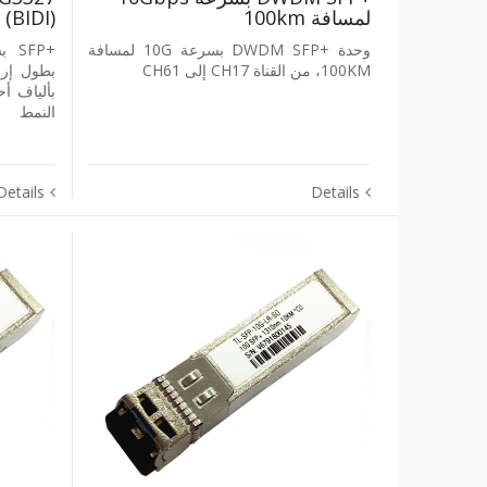
لمسافة ‎100km
‎(BIDI)‎ لمسافة ‎60km‎
وحدة ‎DWDM SFP+‎ بسرعة ‎10G‎ لمسافة
‎100KM‎، من القناة ‎CH17‎ إلى ‎CH61‎
النمط
Details
Details