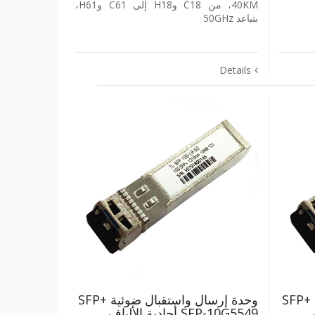
‎40KM‎، من ‎C18‎ و‎H18‎ إلى ‎C61‎ و‎H61‎،
بتباعد ‎50GHz‎
Details
وحدة إرسال واستقبال ضوئية +SFP
وحدة إرسال واستقبال ضوئية +SFP
ف
‎SFP-10G5549‎ أحادية الألياف