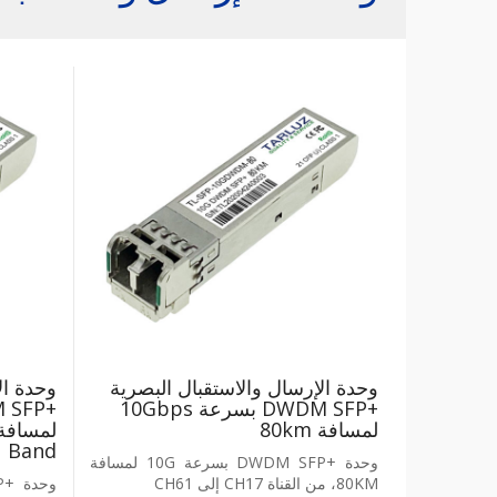
وحدة الإرسال والاستقبال البصرية
وحدة ال
‎DWDM SFP+‎ بسرعة ‎10Gbps‎
لمسافة 80km
Band‎
وحدة ‎DWDM SFP+‎ بسرعة ‎10G‎ لمسافة
‎80KM‎، من القناة ‎CH17‎ إلى ‎CH61‎