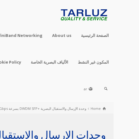
الصفحة الرئيسية
About us
finiBand Networking
المكون غير النشط
الألياف البصرية الخاصة
okie Policy
ar
Home
وحدة الإرسال والاستقبال البصرية ‎DWDM SFP+‎ بسرعة ‎10Gbps‎ لمسافة 80km
وحدات الإرسال والاستقبال FP