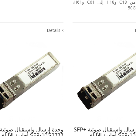
‎80KM‎، من ‎C18‎ و‎H18‎ إلى ‎C61‎ و‎H61‎،
Details
وحدة إرسال واستقبال ضوئية +SFP
‎SFP-10G3327‎ أحادية الألياف
‎SFP-10G2733‎ أحادية الأليا