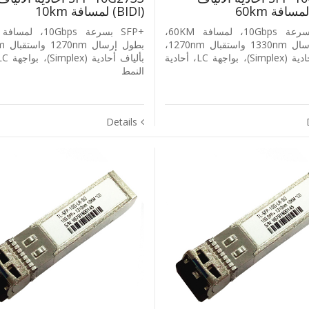
‎(BIDI)‎ لمسافة ‎10km
+SFP بسرعة ‎10Gbps‎، لمسافة ‎60KM‎،
بطول إرسال ‎1330nm‎ واستقبال ‎1270nm‎،
بألياف أحادية ‎(Simplex)‎، بواجهة ‎LC‎، أحادية
النمط
Details