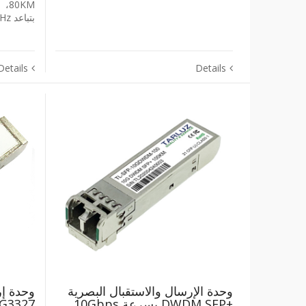
بتباعد ‎50GHz‎
Details
Details
وحدة الإرسال والاستقبال البصرية
‎DWDM SFP+‎ بسرعة ‎10Gbps‎