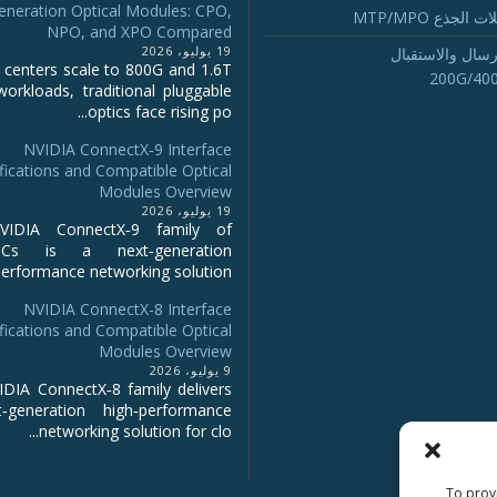
eneration Optical Modules: CPO,
 الجذع MTP/MPO
NPO, and XPO Compared
19 يوليو، 2026
رسال والاستقبال
 centers scale to 800G and 1.6T
200G/40
workloads, traditional pluggable
optics face rising po...
NVIDIA ConnectX‑9 Interface
fications and Compatible Optical
Modules Overview
19 يوليو، 2026
IDIA ConnectX‑9 family of
NICs is a next‑generation
erformance networking solution...
NVIDIA ConnectX-8 Interface
fications and Compatible Optical
Modules Overview
9 يوليو، 2026
DIA ConnectX‑8 family delivers
‑generation high‑performance
networking solution for clo...
To provi