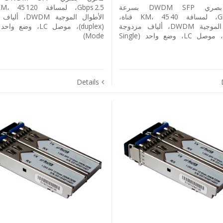
محول بصري DWDM SFP بسرعة
1.25 Gbps، لمسافة 40 KM، 45 قناة،
الأطوال الموجية DM
الأطوال الموجية DWDM، ألياف مزدوجة
(duplex)، موصل LC، وضع واحد (Single
Mode)
Details