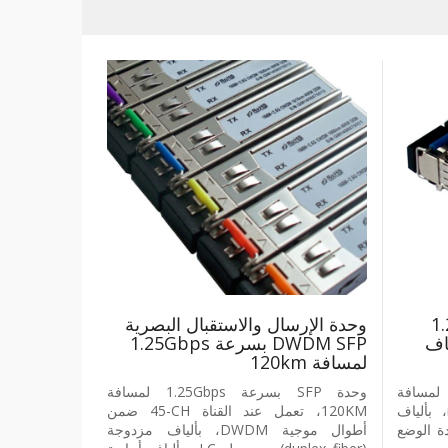
S بسرعة 1.25
وحدة الإرسال والاستقبال البصرية
 لألياف
‎DWDM SFP‎ بسرعة ‎1.25Gbps‎
لمسافة ‎120km
ل بصري SFP بسرعة 1.25 G، لمسافة
وحدة ‎SFP‎ بسرعة ‎1.25Gbps‎ لمسافة
550 متر، بطول موجي 850 nm، بألياف
‎120KM‎، تعمل عند القناة ‎45-CH‎ ضمن
ف متعددة الوضع
أطوال موجية ‎DWDM‎، بألياف مزدوجة