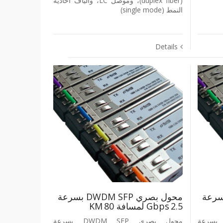
‎(duplex fiber)‎، وموصل ‎LC‎، وألياف أحادية
النمط ‎(single mode)‎
Details
ري DWDM SFP بسرعة
محول بصري DWDM SFP بسرعة
2.5 Gbps لمسافة 80 KM
 بصري DWDM SFP بسرعة
محول بصري DWDM SFP بسرعة