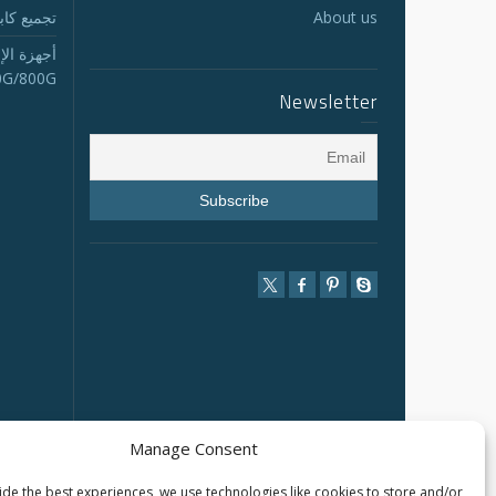
About us
تجميع كابلات
أجهزة الإ
0G/800G
Newsletter
Manage Consent
de the best experiences, we use technologies like cookies to store and/or