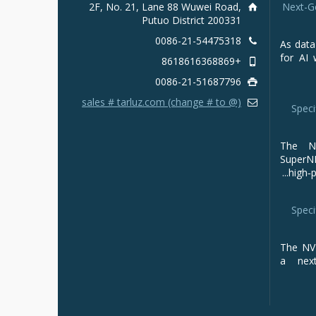
2F, No. 21, Lane 88 Wuwei Road,
Next-G
Putuo District 200331
0086-21-54475318
As data
for AI 
+8618616368869
0086-21-51687796
sales # tarluz.com (change # to @)
Speci
The NV
Super
high‑p
Speci
The NVI
a next