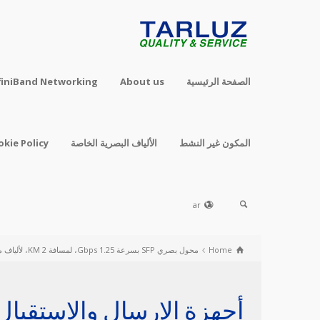
الصفحة الرئيسية
About us
finiBand Networking
المكون غير النشط
الألياف البصرية الخاصة
okie Policy
ar
Home
محول بصري SFP بسرعة 1.25 Gbps، لمسافة 2 KM، لألياف متعددة الوضع (MMF)
أجهزة الإرسال والاستقبال FP