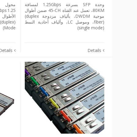
وحدة ‎SFP‎ بسرعة ‎1.25Gbps‎ لمسافة
‎80KM‎، تعمل عند القناة ‎45-CH‎ ضمن أطوال
موجية ‎DWDM‎، بألياف مزدوجة ‎(duplex
fiber)‎، وموصل ‎LC‎، وألياف أحادية النمط
Mode)
‎(single mode)‎
Details
Details