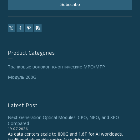
Product Categories
Транковые волоконно-оптические MPO/MTP
Модуль 200G
Latest Post
Next-Generation Optical Modules: CPO, NPO, and XPO
Compared
19.07.2026
As data centers scale to 800G and 1.6T for AI workloads,
traditional pluggable optics face rising po...