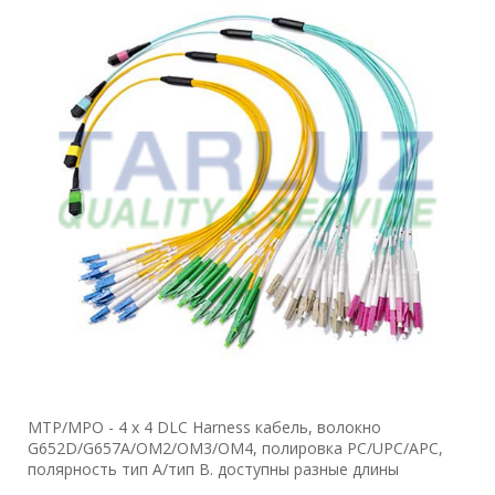
MTP/MPO - 4 x 4 DLC Harness кабель, волокно
G652D/G657A/OM2/OM3/OM4, полировка PC/UPC/APC,
полярность тип A/тип B. доступны разные длины