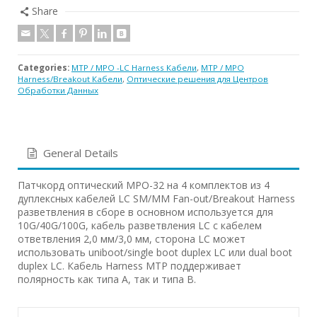
Share
Categories:
MTP / MPO -LC Harness Кабели
,
MTP / MPO
Harness/Breakout Кабели
,
Оптические решения для Центров
Обработки Данных
General Details
Патчкорд оптический MPO-32 на 4 комплектов из 4
дуплексных кабелей LC SM/MM Fan-out/Breakout Harness
разветвления в сборе в основном используется для
10G/40G/100G, кабель разветвления LC с кабелем
ответвления 2,0 мм/3,0 мм, сторона LC может
использовать uniboot/single boot duplex LC или dual boot
duplex LC. Кабель Harness MTP поддерживает
полярность как типа A, так и типа B.