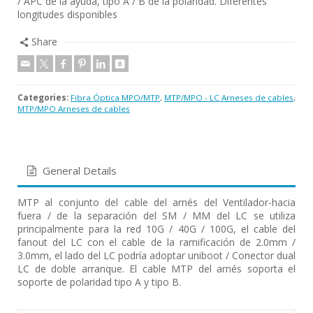
/ APC de la ayuda, tipo A / B de la polaridad. Diferentes
longitudes disponibles
Share
Categories:
Fibra Óptica MPO/MTP
,
MTP/MPO - LC Arneses de cables
,
MTP/MPO Arneses de cables
General Details
MTP al conjunto del cable del arnés del Ventilador-hacia
fuera / de la separación del SM / MM del LC se utiliza
principalmente para la red 10G / 40G / 100G, el cable del
fanout del LC con el cable de la ramificación de 2.0mm /
3.0mm, el lado del LC podría adoptar uniboot / Conector dual
LC de doble arranque. El cable MTP del arnés soporta el
soporte de polaridad tipo A y tipo B.