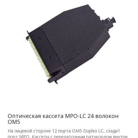
Оптическая кассета MPO-LC 24 волокон
OM5
На лицевой стороне 12 порта OM5 Duplex LC, сзади1
порт MPO, Кассеты с передаточным патчкордом внутри