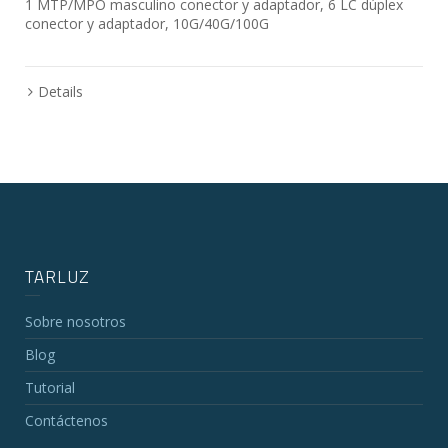
1 MTP/MPO masculino conector y adaptador, 6 LC dúplex
conector y adaptador, 10G/40G/100G
Details
TARLUZ
Sobre nosotros
Blog
Tutorial
Contáctenos