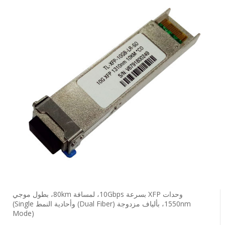
وحدات ‎XFP‎ بسرعة ‎10Gbps‎، لمسافة ‎80km‎، بطول موجي
‎1550nm‎، بألياف مزدوجة ‎(Dual Fiber)‎ وأحادية النمط ‎(Single
Mode)‎