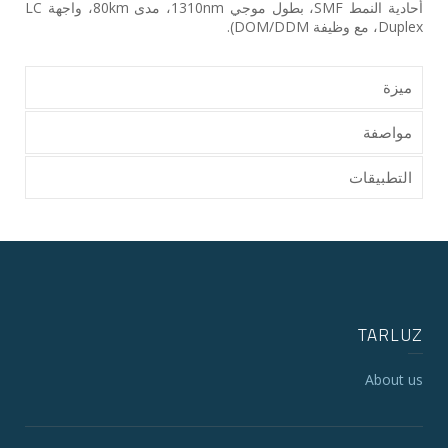
أحادية النمط ‎SMF‎، بطول موجي ‎1310nm‎، مدى ‎80km‎، واجهة ‎LC
Duplex‎، مع وظيفة ‎DOM/DDM‎).
ميزة
مواصفة
التطبيقات
TARLUZ
About us