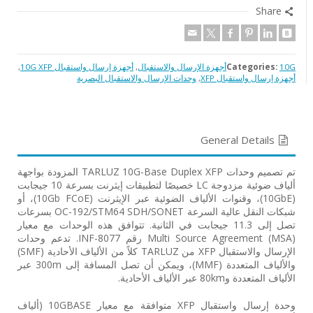
Share
10Gأجهزة الإرسال والاستقبال
Categories:
,
أجهزة إرسال واستقبال 10G XFP
,
أجهزة إرسال واستقبال XFP
,
وحدات الإرسال والاستقبال البصرية
General Details
تم تصميم وحدات ‎TARLUZ 10G-Base Duplex XFP‎ المزودة بواجهة
ألياف ضوئية مزدوجة ‎LC‎ خصيصًا لتطبيقات إيثرنت بسرعة ‎10‎ جيجابت
‎(10GbE)‎، وقنوات الألياف الضوئية عبر الإيثرنت ‎(10Gb FCoE)‎، أو
شبكات النقل عالية السرعة ‎OC-192/STM64 SDH/SONET‎ بسرعات
تصل إلى ‎11.3‎ جيجابت في الثانية. تتوافق هذه الوحدات مع معيار
‎Multi Source Agreement (MSA)‎ رقم ‎INF-8077‎. تدعم وحدات
الإرسال والاستقبال ‎XFP‎ من ‎TARLUZ‎ كلاً من الألياف الأحادية ‎(SMF)‎
والألياف المتعددة ‎(MMF)‎، ويمكن أن تصل المسافة إلى ‎300m‎ عبر
الألياف المتعددة و‎80km‎ عبر الألياف الأحادية.
وحدة إرسال واستقبال ‎XFP‎ متوافقة مع معيار ‎10GBASE‎ ‏(ألياف