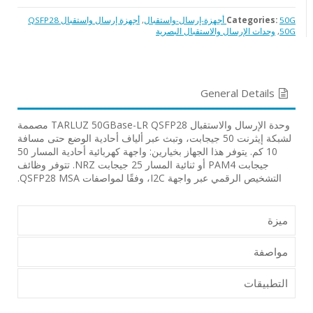
50G أجهزة-إرسال-واستقبال
Categories:
,
أجهزة إرسال واستقبال QSFP28
50G
,
وحدات الإرسال والاستقبال البصرية
General Details
وحدة الإرسال والاستقبال TARLUZ 50GBase-LR QSFP28 مصممة
لشبكة إيثرنت 50 جيجابت، وتبث عبر ألياف أحادية الوضع حتى مسافة
10 كم. يتوفر هذا الجهاز بخيارين: واجهة كهربائية أحادية المسار 50
جيجابت PAM4 أو ثنائية المسار 25 جيجابت NRZ. تتوفر وظائف
التشخيص الرقمي عبر واجهة I2C، وفقًا لمواصفات QSFP28 MSA.
ميزة
مواصفة
التطبيقات