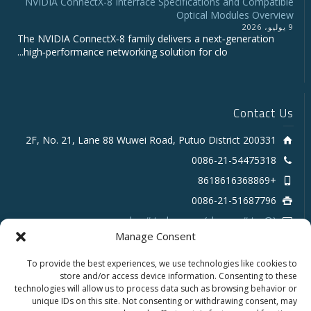
NVIDIA ConnectX-8 Interface Specifications and Compatible
Optical Modules Overview
9 يوليو، 2026
The NVIDIA ConnectX‑8 family delivers a next‑generation
high‑performance networking solution for clo...
Contact Us
2F, No. 21, Lane 88 Wuwei Road, Putuo District 200331
0086-21-54475318
+8618616368869
0086-21-51687796
sales # tarluz.com (change # to @)
Manage Consent
To provide the best experiences, we use technologies like cookies to
store and/or access device information. Consenting to these
technologies will allow us to process data such as browsing behavior or
unique IDs on this site. Not consenting or withdrawing consent, may