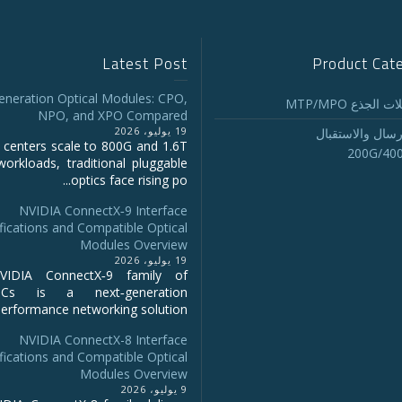
Latest Post
Product Cat
eneration Optical Modules: CPO,
 الجذع MTP/MPO
NPO, and XPO Compared
19 يوليو، 2026
رسال والاستقبال
 centers scale to 800G and 1.6T
200G/40
workloads, traditional pluggable
optics face rising po...
NVIDIA ConnectX‑9 Interface
fications and Compatible Optical
Modules Overview
19 يوليو، 2026
IDIA ConnectX‑9 family of
NICs is a next‑generation
erformance networking solution...
NVIDIA ConnectX-8 Interface
fications and Compatible Optical
Modules Overview
9 يوليو، 2026