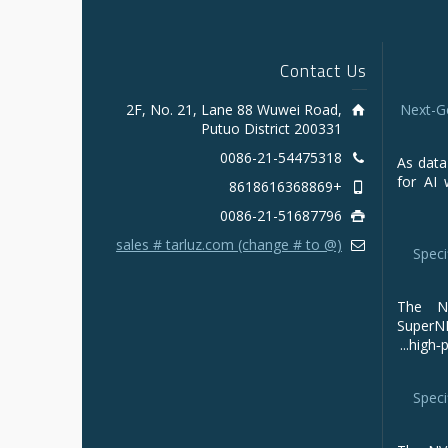
Contact Us
2F, No. 21, Lane 88 Wuwei Road,
Next-G
Putuo District 200331
0086-21-54475318
As data
for AI 
+8618616368869
0086-21-51687796
sales # tarluz.com (change # to @)
Speci
The NV
Super
high‑p
Speci