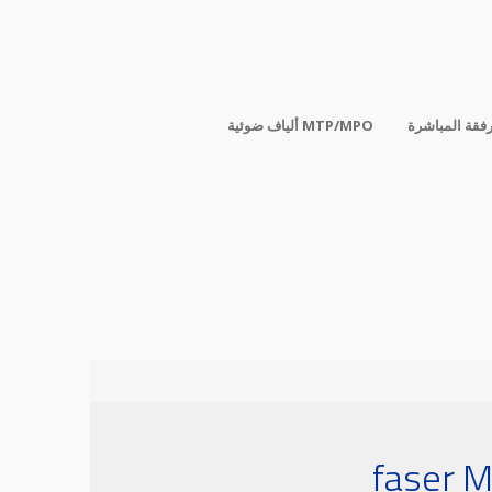
رفقة المباشرة
ألياف ضوئية MTP/MPO