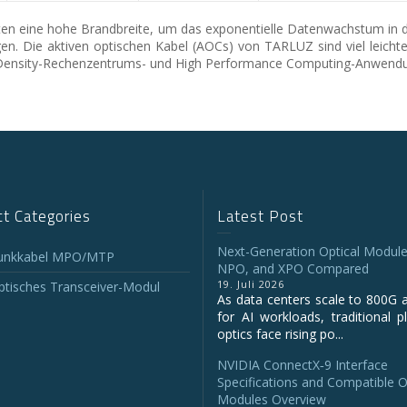
eten eine hohe Brandbreite, um das exponentielle Datenwachstum i
n. Die aktiven optischen Kabel (AOCs) von TARLUZ sind viel leicht
gh-Density-Rechenzentrums- und High Performance Computing-Anwend
t Categories
Latest Post
Next-Generation Optical Module
unkkabel MPO/MTP
NPO, and XPO Compared
19. Juli 2026
tisches Transceiver-Modul
As data centers scale to 800G 
for AI workloads, traditional p
optics face rising po...
NVIDIA ConnectX‑9 Interface
Specifications and Compatible O
Modules Overview