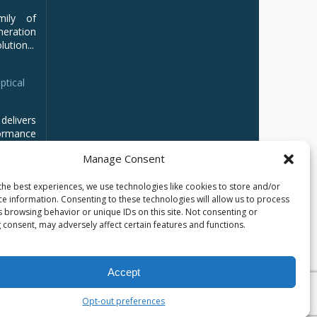
mily of
ration
ution...
ptical
delivers
ormance
Manage Consent
the best experiences, we use technologies like cookies to store and/or
ce information. Consenting to these technologies will allow us to process
s browsing behavior or unique IDs on this site. Not consenting or
 consent, may adversely affect certain features and functions.
Accept
Opt-out preferences