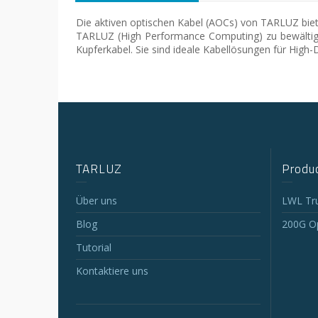
Die aktiven optischen Kabel (AOCs) von TARLUZ bi
TARLUZ (High Performance Computing) zu bewältige
Kupferkabel. Sie sind ideale Kabellösungen für Hi
TARLUZ
Produc
Über uns
LWL Tr
Blog
200G Op
Tutorial
Kontaktiere uns