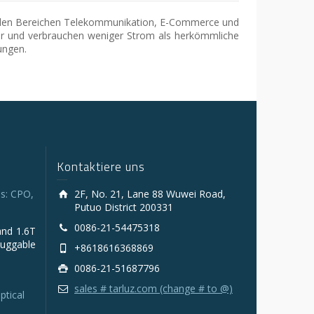
n den Bereichen Telekommunikation, E-Commerce und
er und verbrauchen weniger Strom als herkömmliche
ungen.
Kontaktiere uns
s: CPO,
2F, No. 21, Lane 88 Wuwei Road,
Putuo District 200331
0086-21-54475318
and 1.6T
luggable
+8618616368869
0086-21-51687796
sales # tarluz.com (change # to @)
ptical