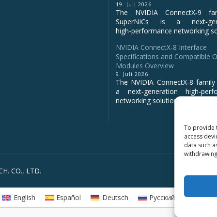
19. Juli 2026
The NVIDIA ConnectX‑9 fa
SuperNICs is a next‑gene
high‑performance networking sol
NVIDIA ConnectX-8 Interface
Specifications and Compatible O
Modules Overview
9. Juli 2026
The NVIDIA ConnectX‑8 family 
a next‑generation high‑perf
networking solution for clo...
To provide 
access devi
data such a
withdrawing
H. CO., LTD.
English
Español
Deutsch
Русский
العربية