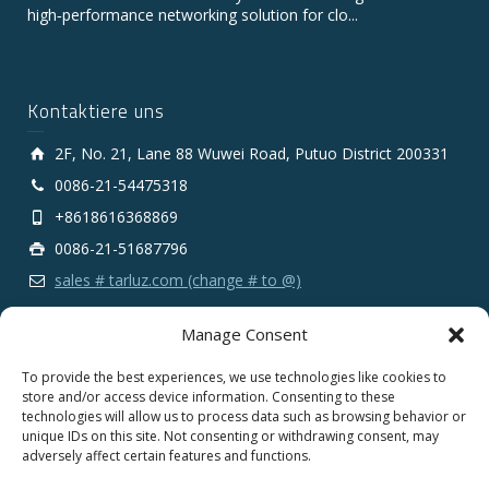
high‑performance networking solution for clo...
Kontaktiere uns
2F, No. 21, Lane 88 Wuwei Road, Putuo District 200331
0086-21-54475318
+8618616368869
0086-21-51687796
sales # tarluz.com (change # to @)
Manage Consent
To provide the best experiences, we use technologies like cookies to
store and/or access device information. Consenting to these
technologies will allow us to process data such as browsing behavior or
Copyright 2025 © SHANGHAI TARLUZ TELECOM TECH.
unique IDs on this site. Not consenting or withdrawing consent, may
CO., LTD.
adversely affect certain features and functions.