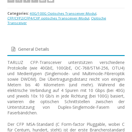
Categories:
40G/100G Optisches Transceiver-Modul
,
CFP/CFP2/CFP4/CXP optisches Transceiver-Modul
,
Optische
Transceiver
General Details
TARLUZ CFP-Transceiver unterstützen verschiedene
Protokolle (wie 40GbE, 100GbE, OC-768/STM-256, OTU4)
und Medientypen (Singlemode- und Multimode-Fibreroptik
sowie DWDM). Die Übertragungsdistanz reicht von einigen
Metern bis 40 Kilometern (und mehr). Während die
elektrische Verbindung auf 4 Spuren mit 10 Gbps (bei 40G)
und jeweils 10x 10 Gb/s in jede Richtung (bei 100G) basiert,
variieren die optischen Schnittstellen zwischen der
Unterstützung von Duplex-Singlemode-Fasern und
Faserbändchen.
Der CFP MSA-Standard (C Form-factor Pluggable, wobei C
für Centum, hundert, steht) ist der erste Branchenstandard