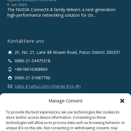
9. Juli 2026
The NVIDIA ConnectX‑8 family delivers a next‑generation
high‑performance networking solution for clo...
Kontaktiere uns
2F, No. 21, Lane 88 Wuwei Road, Putuo District 200331
0086-21-54475318
+8618616368869
0086-21-51687796
sales # tarluz.com (change # to @)
Manage Consent
To provide the best experiences, we use technologies like cookies to
store and/or access device information. Consenting to these
technologies will allow us to process data such as browsing behavior or
Copyright 2025 © SHANGHAI TARLUZ TELECOM TECH.
unique IDs on this site. Not consenting or withdrawing consent, may