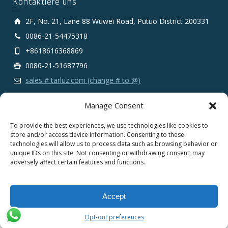
Kontaktiere uns
2F, No. 21, Lane 88 Wuwei Road, Putuo District 200331
0086-21-54475318
+8618616368869
0086-21-51687796
sales # tarluz.com (change # to @)
Manage Consent
To provide the best experiences, we use technologies like cookies to
store and/or access device information. Consenting to these
technologies will allow us to process data such as browsing behavior or
Copyright 2025 © SHANGHAI TARLUZ TELECOM TECH.
unique IDs on this site. Not consenting or withdrawing consent, may
CO., LTD.
adversely affect certain features and functions.
English
Español
Português
Deutsch
Accept
Русский
Opt-out preferences