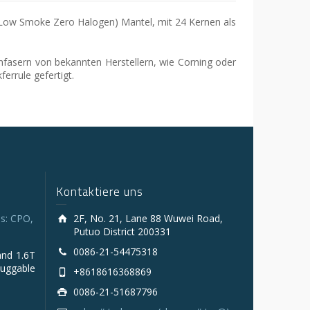
Low Smoke Zero Halogen) Mantel, mit 24 Kernen als
fasern von bekannten Herstellern, wie Corning oder
errule gefertigt.
Kontaktiere uns
s: CPO,
2F, No. 21, Lane 88 Wuwei Road,
Putuo District 200331
0086-21-54475318
and 1.6T
luggable
+8618616368869
0086-21-51687796