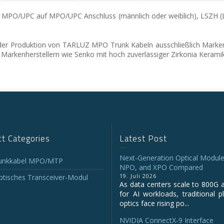
t MPO/UPC auf MPO/UPC Anschluss (männlich oder weiblich), LSZH (
i der Produktion von TARLUZ MPO Trunk Kabeln ausschließlich Marken
arkenherstellern wie Senko mit hoch zuverlässiger Zirkonia Keramikf
t Categories
Latest Post
Next-Generation Optical Module
unkkabel MPO/MTP
NPO, and XPO Compared
19. Juli 2026
tisches Transceiver-Modul
As data centers scale to 800G 
for AI workloads, traditional p
optics face rising po...
NVIDIA ConnectX‑9 Interface