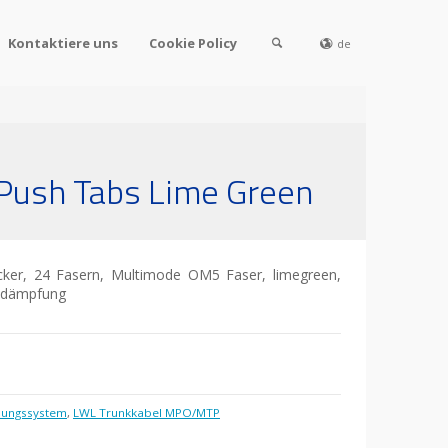
Kontaktiere uns
Cookie Policy
de
Push Tabs Lime Green
er, 24 Fasern, Multimode OM5 Faser, limegreen,
gedämpfung
lungssystem
,
LWL Trunkkabel MPO/MTP