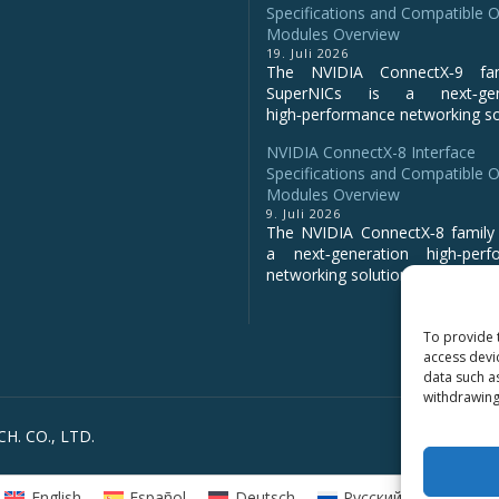
Specifications and Compatible O
Modules Overview
19. Juli 2026
The NVIDIA ConnectX‑9 fa
SuperNICs is a next‑gene
high‑performance networking sol
NVIDIA ConnectX-8 Interface
Specifications and Compatible O
Modules Overview
9. Juli 2026
The NVIDIA ConnectX‑8 family 
a next‑generation high‑perf
networking solution for clo...
To provide 
access devi
data such a
withdrawing
H. CO., LTD.
English
Español
Deutsch
Русский
العربية