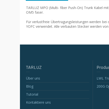
TARLUZ MPO (Multi- fiber Push-On) Trunk Kabel mi
OM5 faser.
Für verlustfreie Übertragungsleistungen werden be
YOFC verwendet. Alle verbauten Stecker werden von M
TARLUZ
Produc
Über uns
LWL Tr
Blog
200G Op
Tutorial
Kontaktiere uns