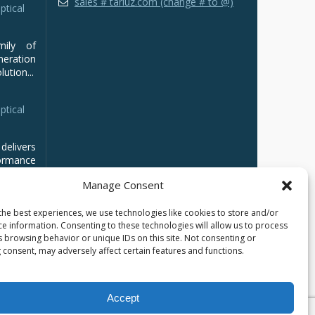
sales # tarluz.com (change # to @)
ptical
mily of
ration
ution...
ptical
delivers
ormance
Manage Consent
the best experiences, we use technologies like cookies to store and/or
ce information. Consenting to these technologies will allow us to process
s browsing behavior or unique IDs on this site. Not consenting or
 consent, may adversely affect certain features and functions.
Accept