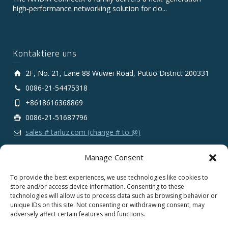
high‑performance networking solution for clo...
Kontaktiere uns
2F, No. 21, Lane 88 Wuwei Road, Putuo District 200331
0086-21-54475318
+8618616368869
0086-21-51687796
sales # tarluz.com (change # to @)
Manage Consent
To provide the best experiences, we use technologies like cookies to
store and/or access device information. Consenting to these
technologies will allow us to process data such as browsing behavior or
Copyright 2025 © SHANGHAI TARLUZ TELECOM TECH.
unique IDs on this site. Not consenting or withdrawing consent, may
CO., LTD.
adversely affect certain features and functions.