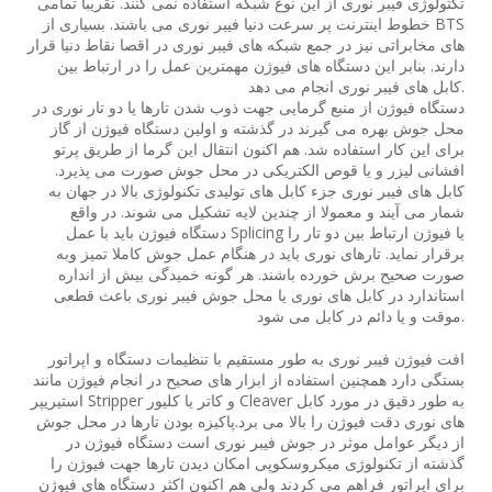
تکتولوژی فیبر نوری از این نوع شبکه استفاده نمی کنند. تقریبا تمامی
خطوط اینترنت پر سرعت دنیا فیبر نوری می باشند. بسیاری از BTS
های مخابراتی نیز در جمع شبکه های فیبر نوری در اقصا نقاط دنیا قرار
دارند. بنابر این دستگاه های فیوژن مهمترین عمل را در ارتباط بین
کابل های فیبر نوری انجام می دهد.
دستگاه فیوژن از منبع گرمایی جهت ذوب شدن تارها یا دو تار نوری در
محل جوش بهره می گیرند در گذشته و اولین دستگاه فیوژن از گاز
برای این کار استفاده شد. هم اکنون انتقال این گرما از طریق پرتو
افشانی لیزر و یا قوص الکتریکی در محل جوش صورت می پذیرد.
کابل های فیبر نوری جزء کابل های تولیدی تکنولوژی بالا در جهان به
شمار می آیند و معمولا از چندین لایه تشکیل می شوند. در واقع
دستگاه فیوژن باید با عمل Splicing یا فیوژن ارتباط بین دو تار را
برقرار نماید. تارهای نوری باید در هنگام عمل جوش کاملا تمیز وبه
صورت صحیح برش خورده باشند. هر گونه خمیدگی بیش از انداره
استاندارد در کابل های نوری یا محل جوش فیبر نوری باعث قطعی
موقت و یا دائم در کابل می شود.
افت فیوژن فیبر نوری به طور مستقیم با تنظیمات دستگاه و اپراتور
بستگی دارد همچنین استفاده از ابزار های صحیح در انجام فیوژن مانند
استیریپر Stripper و کاتر یا کلیور Cleaver به طور دقیق در مورد کابل
های نوری دقت فیوژن را بالا می برد.پاکیزه بودن تارها در محل جوش
از دیگر عوامل موثر در جوش فیبر نوری است دستگاه فیوژن در
گذشته از تکنولوژی میکروسکوپی امکان دیدن تارها جهت فیوژن را
برای اپراتور فراهم می کردند ولی هم اکنون اکثر دستگاه های فیوژن