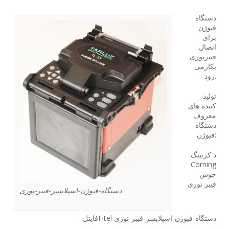
دستگاه
فیوژن
برای
اتصال
فیبرنوری
بکارمی
رود.
تولید
کننده های
معروف
دستگاه
فیوژن:
د کرنینگ
Corning
جوش
فیبر نوری
دستگاه-فیوژن-اسپلایسر-فیبر-نوری
-فایتلFitel دستگاه-فیوژن-اسپلایسر-فیبر-نوری