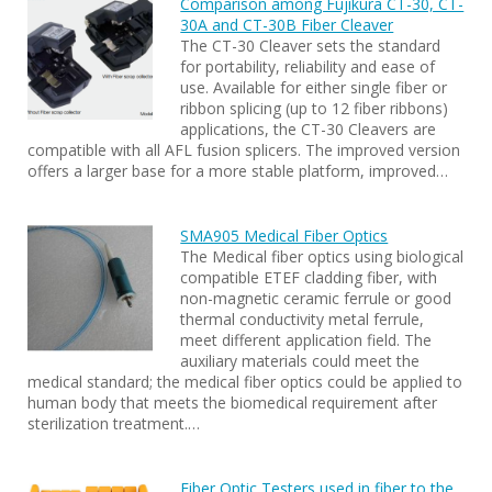
Comparison among Fujikura CT-30, CT-
30A and CT-30B Fiber Cleaver
The CT-30 Cleaver sets the standard
for portability, reliability and ease of
use. Available for either single fiber or
ribbon splicing (up to 12 fiber ribbons)
applications, the CT-30 Cleavers are
compatible with all AFL fusion splicers. The improved version
offers a larger base for a more stable platform, improved…
SMA905 Medical Fiber Optics
The Medical fiber optics using biological
compatible ETEF cladding fiber, with
non-magnetic ceramic ferrule or good
thermal conductivity metal ferrule,
meet different application field. The
auxiliary materials could meet the
medical standard; the medical fiber optics could be applied to
human body that meets the biomedical requirement after
sterilization treatment.…
Fiber Optic Testers used in fiber to the