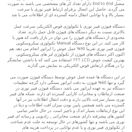
دارای تعداد کر های مشخصی می باشند به صورت End to End متصل
می گردند. حاصل این اتصال برقرای ارتباط فیبر نوری با سرعت
بسیار بالا و با توانایی انتقال دامنه گسترده ای از اطلاعات می با شد.
دستگاه فیوژن فیبر نوری با تکنولوژی قوص الکتریکی سرعت عمل
بالاتری نسبت به دیگر دستگاه های فیوژن قابل حمل دارند. تعداد
محدودی از دستگاه های فیوژن را می توان در بازار یافت که هنوز با
تکنولوژی میکروسکوپی Manual کار می کنند. در این نوع دستگاه
فیوژن فیبر نوری تقریبا 90% عمل جوش را اپراتور انجام می دهد. هم
اکنون اکثر دستگاه های فیوژن از تکنولوژی لنز های میکروسکوپی
استفاده می کنند که با داشتن نمایشگر TFT LCD بهترین کیفیت جوش
را در هنگام. ارتعاش قوص الکتریکی به نمایش می گذارند.
در این دستگاه ها عمده عمل جوش توسط دستگاه فیوژن صورت می
گیرد و تنها 60% فیوژن به دقت اپراتور بستگی دارد گرچه تنظیمات
دستگاه نیز به عهده اپراتور می باشد. دستگاه فیوژن فیبر نوری در
صنعت ارتباطات و مخابرات کارایی گسترده ای دارند. شبکه های فیبر
نوری بسیار سرعت بالایی دارند و دقت انتقال اطلاعات نیز در آنها
گسترده می باشد همچنین پایین بودن میزان افت اطلاعات و دیتا در
این نوع ارتباطات بسیار اندک و ناچیز است. در حال حاضر تمامی
کشور های پیشرفته دارای صنعت مخابراتی _ رادیویی و رسانه ای فیبر
نوری می باشند و تنها کشورهای در حال توسعه به علت عدم شناخت
از تکنولوژی فیبر نوری و یا عدم توانایی در پرداخت هزینه های