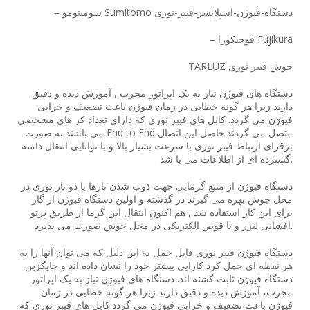
– سومیتومو Sumitomo دستگاه-فیوژن-اسپلایسر-فیبر-نوری
– فوجیکورا Fujikura
TARLUZ جوش فیبر نوری
دستگاه های فیوژن نیاز به یک اپراتور مجرب , آموزش دیده و دقیق
دارند زیرا هر گونه خطایی در زمان فیوژن باعث تضعیف و خرابی
فیوژن می گردد. کابل های فیبر نوری که دارای تعداد کر های مشخصی
می باشند به صورت End to End متصل می گردند.حاصل این اتصال
برقرای ارتباط فیبر نوری با سرعت بسیار بالا و با توانایی انتقال دامنه
گسترده ای از اطلاعات می با شد.
دستگاه فیوژن از منبع گرمایی جهت ذوب شدن تارها یا دو تار نوری در
محل جوش بهره می گیرند در گذشته و اولین دستگاه فیوژن از گاز
برای این کار استفاده شد , هم اکنون انتقال این گرما از طریق پرتو
افشانی لیزر و یا قوص الکتریکی در محل جوش صورت می پذیرد.
دستگاه فیوژن فیبر نوری قابل حمل به این دلیل که می توان آنها را به
هر نقطه ای حمل کرد کارایی بیشتر خود را نشان داده اند و جایگزین
دستگاه فیوژن ثابت گشته اند. دستگاه های فیوژن نیاز به یک اپراتور
مجرب، آموزش دیده و دقیق دارند زیرا هر گونه خطایی در زمان
فیوژن باعث تضعیف و خرابی فیوژن می گردد.کابل های فیبر نوری که