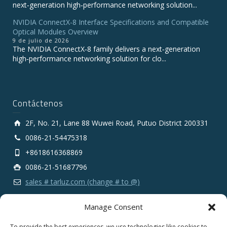
next‑generation high‑performance networking solution...
NVIDIA ConnectX-8 Interface Specifications and Compatible
Optical Modules Overview
9 de julio de 2026
The NVIDIA ConnectX‑8 family delivers a next‑generation
high‑performance networking solution for clo...
Contáctenos
2F, No. 21, Lane 88 Wuwei Road, Putuo District 200331
0086-21-54475318
+8618616368869
0086-21-51687796
sales # tarluz.com (change # to @)
Manage Consent
To provide the best experiences, we use technologies like cookies to