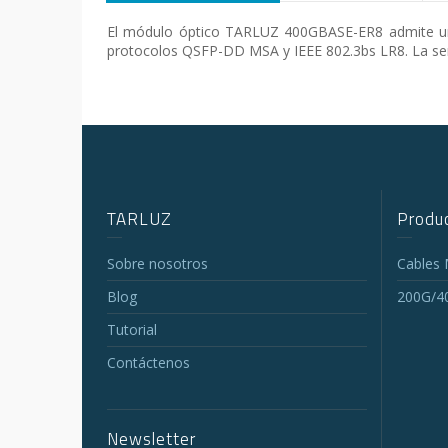
El módulo óptico TARLUZ 400GBASE-ER8 admite una
protocolos QSFP-DD MSA y IEEE 802.3bs LR8. La señal
TARLUZ
Produc
Sobre nosotros
Cables
Blog
200G/4
Tutorial
Contáctenos
Newsletter