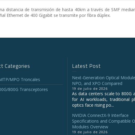
 distancia de transmisión de hasta 40km a través de SMF median
 Ethernet de 400 Gigabit se transmite por fibra dúplex.
t Categories
Latest Post
Next-Generation Optical Module
 MTP/MPO Troncales
NPO, and XPO Compared
19 de julio de 2026
00G/800G Transceptores
As data centers scale to 800G 
for AI workloads, traditional p
optics face rising po...
NVIDIA ConnectX‑9 Interface
Specifications and Compatible O
Modules Overview
19 de julio de 2026