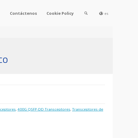
l
Contáctenos
Cookie Policy
es
co
ceptores
,
400G QSFP-DD Transceptores
,
Transceptores de