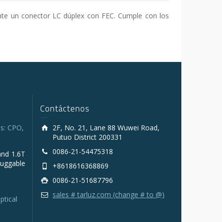
te un conector LC dúplex con FEC. Cumple con los
Contáctenos
s: CPO,
2F, No. 21, Lane 88 Wuwei Road,
Putuo District 200331
0086-21-54475318
and 1.6T
luggable
+8618616368869
0086-21-51687796
sales # tarluz.com (change # to @)
ptical