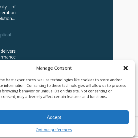
mily of
ration
ution...
ptical
delivers
ormance
Manage Consent
the best experiences, we use technologies like cookies to store and/or
ce information. Consenting to these technologies will allow us to process
s browsing behavior or unique IDs on this site. Not consenting or
 consent, may adversely affect certain features and functions.
Accept
Opt-out preferences