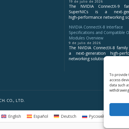
19 de julio de 2026
The NVIDIA ConnectX‑9 fa
SuperNICs is a next‑gene
high‑performance networking sol
NVIDIA ConnectX-8 Interface
Specifications and Compatible O
Modules Overview
9 de julio de 2026
The NVIDIA ConnectX‑8 family 
a next‑generation high‑perf
networking solution for clo...
To provide 
access devi
data such a
withdrawing
H. CO., LTD.
English
Español
Deutsch
Русский
العربية