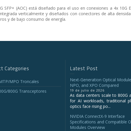
G SFP+ (AOC) está diseñado para el uso en conexiones a 4x 10G E
L integrada verticalmente y diseñados con conectores de alta dens
os y de bajo consumo de energía.
t Categories
Latest Post
Next-Generation Optical Module
 MTP/MPO Troncales
NPO, and XPO Compared
19 de julio de 2026
00G/800G Transceptores
As data centers scale to 800G 
for AI workloads, traditional p
optics face rising po...
NVIDIA ConnectX‑9 Interface
Specifications and Compatible O
Modules Overview