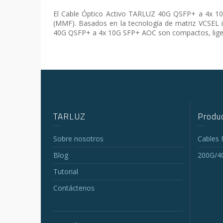
El Cable Óptico Activo TARLUZ 40G QSFP+ a 4x 10
(MMF). Basados ​​en la tecnología de matriz VCSE
40G QSFP+ a 4x 10G SFP+ AOC son compactos, liger
TARLUZ
Produc
Sobre nosotros
Cables
Blog
200G/4
Tutorial
Contáctenos