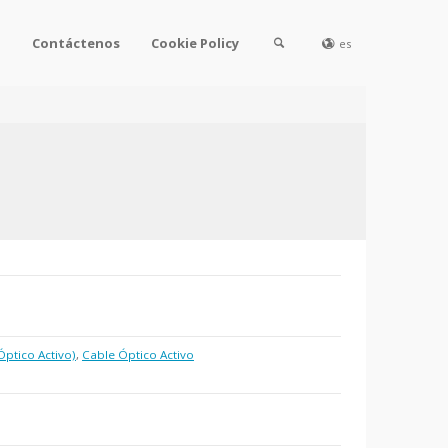
l
Contáctenos
Cookie Policy
es
ptico Activo)
,
Cable Óptico Activo