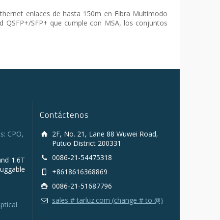
thernet enlaces de hasta 150m en Fibra Multimodo
idad QSFP+/SFP+ que cumple con MSA, los conjuntos
Contáctenos
s: CPO,
2F, No. 21, Lane 88 Wuwei Road,
Putuo District 200331
0086-21-54475318
and 1.6T
luggable
+8618616368869
0086-21-51687796
sales # tarluz.com (change # to @)
ptical