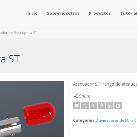
Inicio
Sobre nosotros
Productos
Tutoria
ador de fibra óptica ST
ca ST
Atenuador ST, rango de atenuac
Share
Categories:
Atenuadores de fibra ó