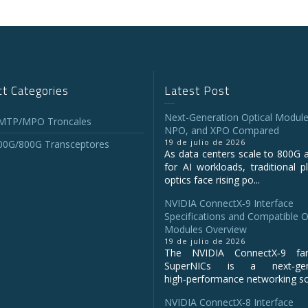
t Categories
Latest Post
Next-Generation Optical Module
 MTP/MPO Troncales
NPO, and XPO Compared
19 de julio de 2026
00G/800G Transceptores
As data centers scale to 800G 
for AI workloads, traditional p
optics face rising po...
NVIDIA ConnectX‑9 Interface
Specifications and Compatible O
Modules Overview
19 de julio de 2026
The NVIDIA ConnectX‑9 fa
SuperNICs is a next‑gene
high‑performance networking sol
NVIDIA ConnectX-8 Interface