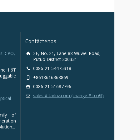
Contáctenos
s: CPO,
2F, No. 21, Lane 88 Wuwei Road,
Putuo District 200331
0086-21-54475318
and 1.6T
luggable
+8618616368869
0086-21-51687796
sales # tarluz.com (change # to @)
ptical
mily of
ration
ution...