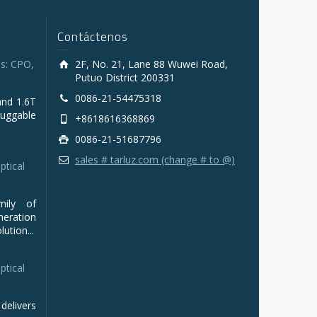
Contáctenos
s: CPO,
2F, No. 21, Lane 88 Wuwei Road,
Putuo District 200331
0086-21-54475318
and 1.6T
luggable
+8618616368869
0086-21-51687796
sales # tarluz.com (change # to @)
ptical
mily of
ration
ution...
ptical
delivers