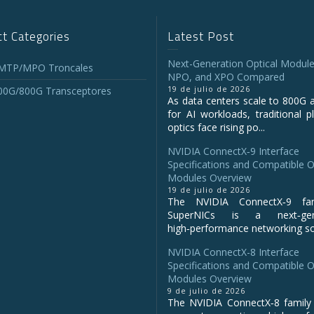
t Categories
Latest Post
Next-Generation Optical Module
 MTP/MPO Troncales
NPO, and XPO Compared
19 de julio de 2026
00G/800G Transceptores
As data centers scale to 800G 
for AI workloads, traditional p
optics face rising po...
NVIDIA ConnectX‑9 Interface
Specifications and Compatible O
Modules Overview
19 de julio de 2026
The NVIDIA ConnectX‑9 fa
SuperNICs is a next‑gene
high‑performance networking sol
NVIDIA ConnectX-8 Interface
Specifications and Compatible O
Modules Overview
9 de julio de 2026
The NVIDIA ConnectX‑8 family 