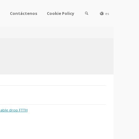
l
Contáctenos
Cookie Policy
es
able drop FTTH