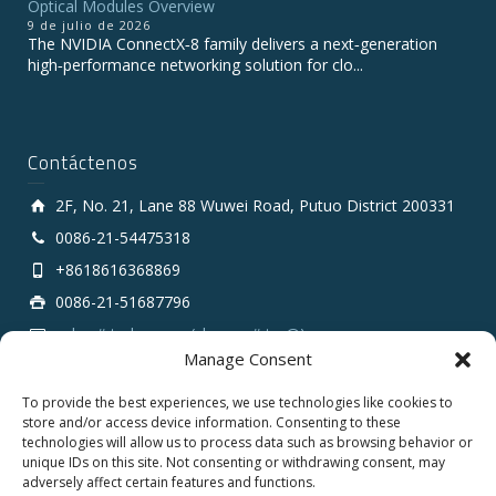
Optical Modules Overview
9 de julio de 2026
The NVIDIA ConnectX‑8 family delivers a next‑generation
high‑performance networking solution for clo...
Contáctenos
2F, No. 21, Lane 88 Wuwei Road, Putuo District 200331
0086-21-54475318
+8618616368869
0086-21-51687796
sales # tarluz.com (change # to @)
Manage Consent
To provide the best experiences, we use technologies like cookies to
store and/or access device information. Consenting to these
technologies will allow us to process data such as browsing behavior or
unique IDs on this site. Not consenting or withdrawing consent, may
adversely affect certain features and functions.
Copyright 2025 © SHANGHAI TARLUZ TELECOM TECH.