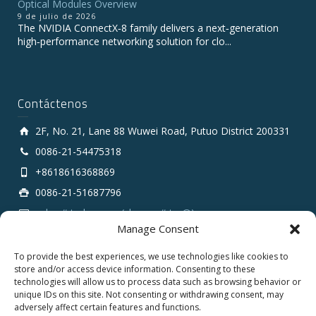
Optical Modules Overview
9 de julio de 2026
The NVIDIA ConnectX‑8 family delivers a next‑generation
high‑performance networking solution for clo...
Contáctenos
2F, No. 21, Lane 88 Wuwei Road, Putuo District 200331
0086-21-54475318
+8618616368869
0086-21-51687796
sales # tarluz.com (change # to @)
Manage Consent
To provide the best experiences, we use technologies like cookies to
store and/or access device information. Consenting to these
technologies will allow us to process data such as browsing behavior or
unique IDs on this site. Not consenting or withdrawing consent, may
adversely affect certain features and functions.
Copyright 2025 © SHANGHAI TARLUZ TELECOM TECH.