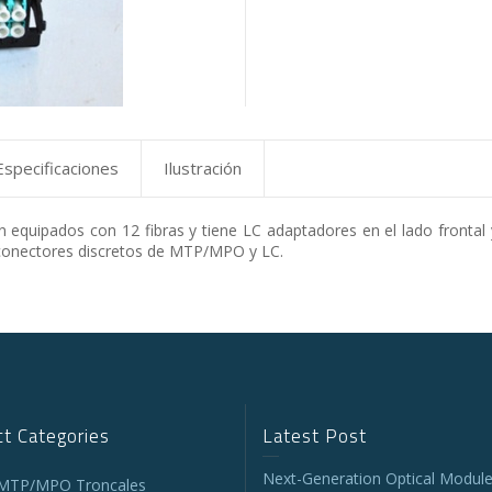
Especificaciones
Ilustración
quipados con 12 fibras y tiene LC adaptadores en el lado frontal
 conectores discretos de MTP/MPO y LC.
t Categories
Latest Post
Next-Generation Optical Module
 MTP/MPO Troncales