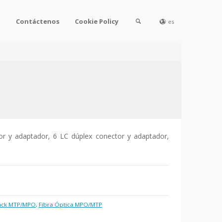
l
Contáctenos
Cookie Policy
es
 y adaptador, 6 LC dúplex conector y adaptador,
Rack MTP/MPO
,
Fibra Óptica MPO/MTP