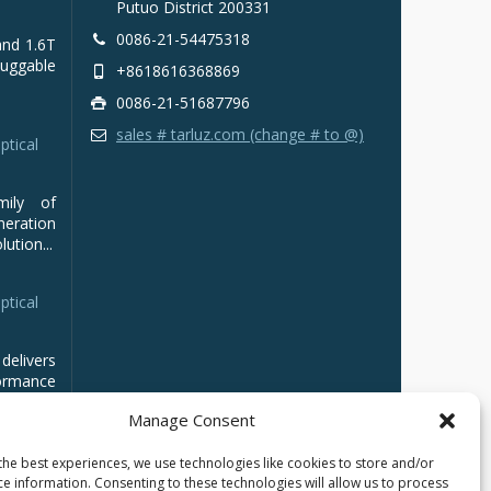
Putuo District 200331
0086-21-54475318
and 1.6T
luggable
+8618616368869
0086-21-51687796
sales # tarluz.com (change # to @)
ptical
mily of
ration
ution...
ptical
delivers
ormance
Manage Consent
the best experiences, we use technologies like cookies to store and/or
ce information. Consenting to these technologies will allow us to process