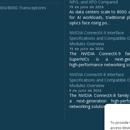
NPO, and XPO Compared
19 de julio de 2026
00G/800G Transceptores
As data centers scale to 800G 
for AI workloads, traditional p
optics face rising po...
NVIDIA ConnectX‑9 Interface
Specifications and Compatible O
Modules Overview
19 de julio de 2026
The NVIDIA ConnectX‑9 fa
SuperNICs is a next‑gene
high‑performance networking sol
NVIDIA ConnectX-8 Interface
Specifications and Compatible O
Modules Overview
9 de julio de 2026
The NVIDIA ConnectX‑8 family 
a next‑generation high‑perf
networking solution for clo...
To provide 
access devi