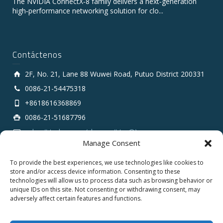
The NVIDIA ConnectX‑8 family delivers a next‑generation
high‑performance networking solution for clo...
Contáctenos
2F, No. 21, Lane 88 Wuwei Road, Putuo District 200331
0086-21-54475318
+8618616368869
0086-21-51687796
sales # tarluz.com (change # to @)
Manage Consent
To provide the best experiences, we use technologies like cookies to
store and/or access device information. Consenting to these
technologies will allow us to process data such as browsing behavior or
unique IDs on this site. Not consenting or withdrawing consent, may
adversely affect certain features and functions.
Copyright 2025 © SHANGHAI TARLUZ TELECOM TECH.
CO., LTD.