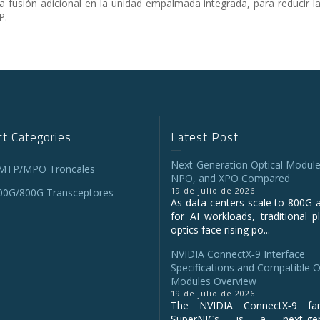
la fusión adicional en la unidad empalmada integrada, para reducir 
P.
t Categories
Latest Post
Next-Generation Optical Module
 MTP/MPO Troncales
NPO, and XPO Compared
19 de julio de 2026
00G/800G Transceptores
As data centers scale to 800G 
for AI workloads, traditional p
optics face rising po...
NVIDIA ConnectX‑9 Interface
Specifications and Compatible O
Modules Overview
19 de julio de 2026
The NVIDIA ConnectX‑9 fa
SuperNICs is a next‑gene