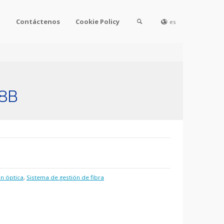
l
Contáctenos
Cookie Policy
es
88B
ón óptica
,
Sistema de gestión de fibra