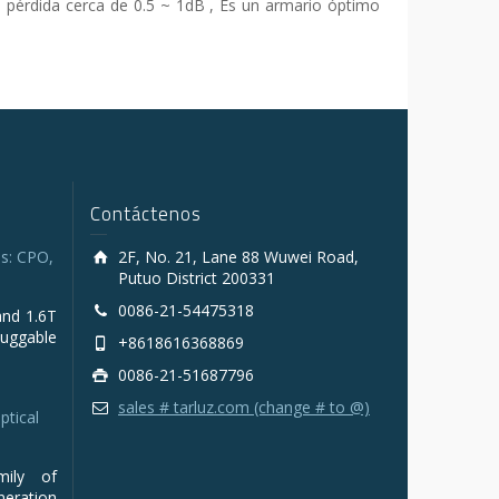
la pérdida cerca de 0.5 ~ 1dB , Es un armario óptimo
Contáctenos
s: CPO,
2F, No. 21, Lane 88 Wuwei Road,
Putuo District 200331
0086-21-54475318
and 1.6T
luggable
+8618616368869
0086-21-51687796
sales # tarluz.com (change # to @)
ptical
mily of
ration