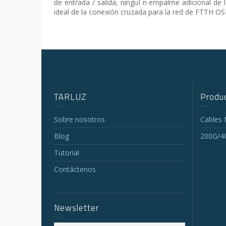
de entrada / salida, ninguÌ n empalme adicional de 
ideal de la conexión cruzada para la red de FTTH OS
TARLUZ
Produc
Sobre nosotros
Cables
Blog
200G/4
Tutorial
Contáctenos
Newsletter