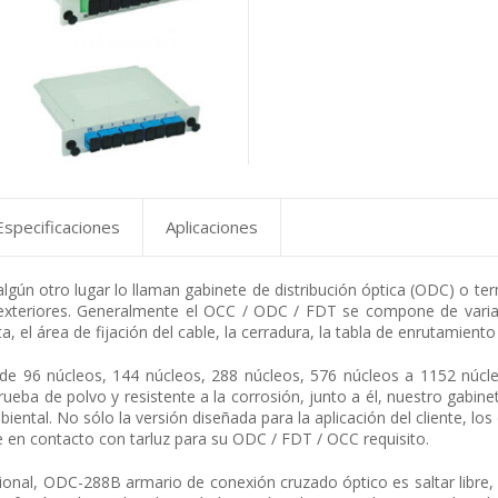
Especificaciones
Aplicaciones
gún otro lugar lo llaman gabinete de distribución óptica (ODC) o termi
y exteriores. Generalmente el OCC / ODC / FDT se compone de vari
 el área de fijación del cable, la cerradura, la tabla de enrutamiento 
e 96 núcleos, 144 núcleos, 288 núcleos, 576 núcleos a 1152 núcleo
rueba de polvo y resistente a la corrosión, junto a él, nuestro gabin
biental. No sólo la versión diseñada para la aplicación del cliente, l
 en contacto con tarluz para su ODC / FDT / OCC requisito.
nal, ODC-288B armario de conexión cruzado óptico es saltar libre, 