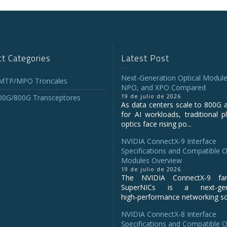
t Categories
Latest Post
Next-Generation Optical Module
 MTP/MPO Troncales
NPO, and XPO Compared
19 de julio de 2026
00G/800G Transceptores
As data centers scale to 800G 
for AI workloads, traditional p
optics face rising po...
NVIDIA ConnectX‑9 Interface
Specifications and Compatible O
Modules Overview
19 de julio de 2026
The NVIDIA ConnectX‑9 fa
SuperNICs is a next‑gene
high‑performance networking sol
NVIDIA ConnectX-8 Interface
Specifications and Compatible O