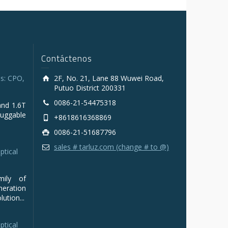
Contáctenos
s: CPO,
2F, No. 21, Lane 88 Wuwei Road,
Putuo District 200331
0086-21-54475318
and 1.6T
luggable
+8618616368869
0086-21-51687796
sales # tarluz.com (change # to @)
ptical
mily of
ration
ution...
ptical