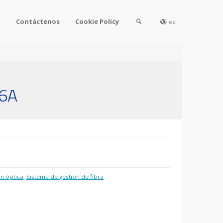
l
Contáctenos
Cookie Policy
es
76A
ón óptica
,
Sistema de gestión de fibra